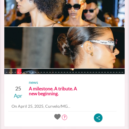
news
25
A milestone. A tribute. A
new beginning.
Apr
On April 25, 2025, Curvelo/MG...
7