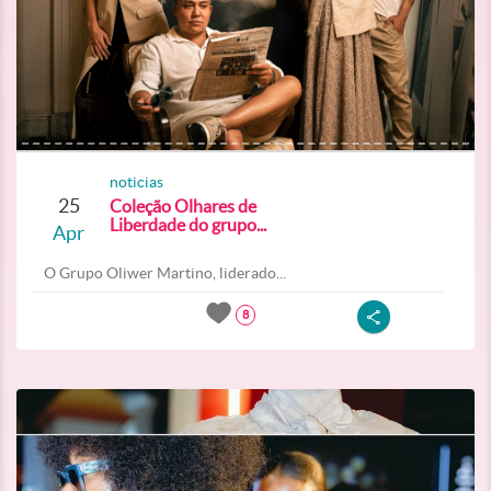
noticias
25
Coleção Olhares de
Liberdade do grupo...
Apr
O Grupo Oliwer Martino, liderado...
8