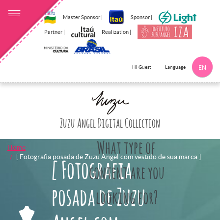
Master Sponsor |
Sponsor |
Partner |
Realization |
Language
Hi Guest
EN
Click here to 
Zuzu Angel Digital Collection
What type of
Home
[ Fotografia posada de Zuzu Angel com vestido de sua marca ]
[ Fotografia
content are you
posada de Zuzu
looking for?