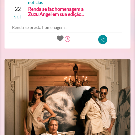
noticias
22
Renda se faz homenagem a
Zuzu Angel em sua edição...
set
Renda se presta homenagem...
8