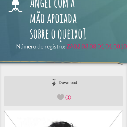
Angel com a
mão apoiada
sobre o queixo]
Número de registro:
ZA02.03.08.01.01.0010
Download
2