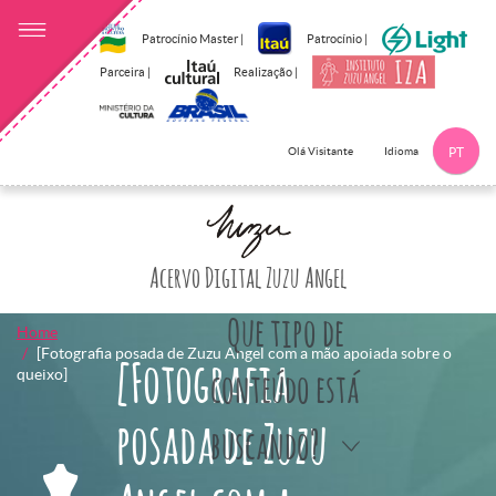
Patrocínio Master |
Patrocínio |
Parceira |
Realização |
Idioma
Olá Visitante
PT
Clique aqui p
Acervo Digital Zuzu Angel
Que tipo de
Home
[Fotografia posada de Zuzu Angel com a mão apoiada sobre o
[Fotografia
queixo]
conteúdo está
posada de Zuzu
buscando?