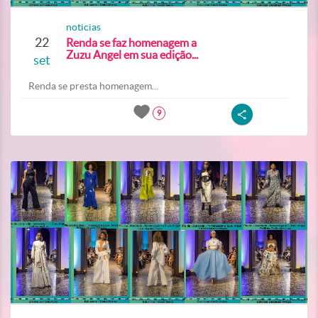
noticias
22
Renda se faz homenagem a
Zuzu Angel em sua edição...
set
Renda se presta homenagem...
9