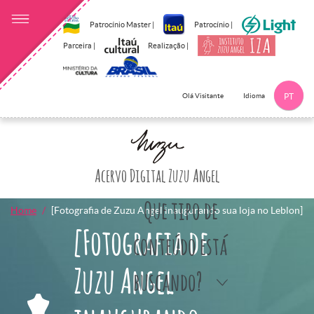
Patrocínio Master |
Patrocínio |
Parceira |
Realização |
Idioma
Olá Visitante
PT
Clique aqui p
Acervo Digital Zuzu Angel
Que tipo de
Home
[Fotografia de Zuzu Angel inaugurando sua loja no Leblon]
[Fotografia de
conteúdo está
Zuzu Angel
buscando?