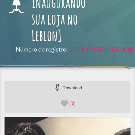
inaugurando
sua loja no
Leblon]
Número de registro:
ZC04.XX.03.XX.XX.0004
Download
0