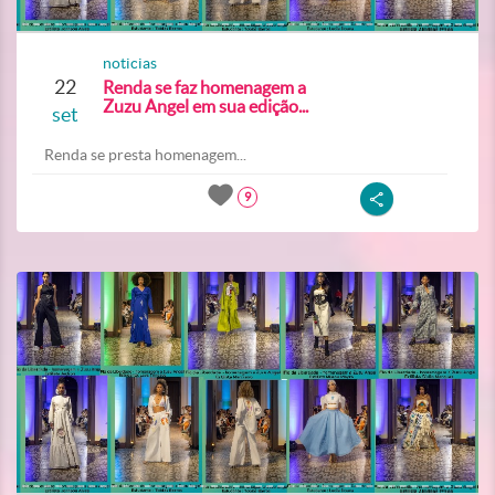
noticias
22
Renda se faz homenagem a
Zuzu Angel em sua edição...
set
Renda se presta homenagem...
9