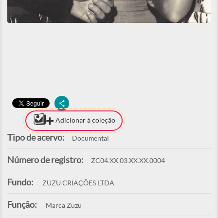
Adicionar à coleção
Tipo de acervo:
Documental
Número de registro:
ZC04.XX.03.XX.XX.0004
Fundo:
ZUZU CRIAÇÕES LTDA
Função:
Marca Zuzu