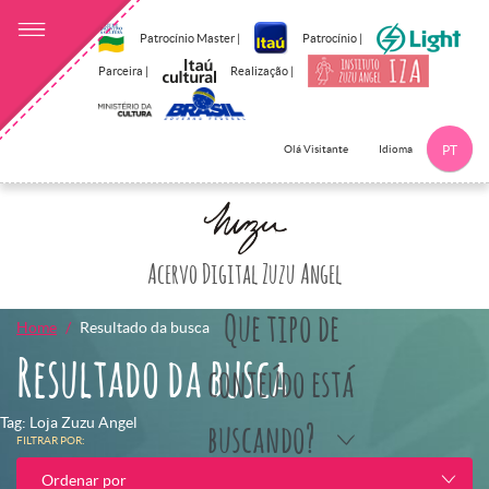
Patrocínio Master |
Patrocínio |
Parceira |
Realização |
Idioma
Olá Visitante
PT
Clique aqui p
Acervo Digital Zuzu Angel
Que tipo de
Home
Resultado da busca
Resultado da busca
conteúdo está
Tag: Loja Zuzu Angel
buscando?
FILTRAR POR:
Ordenar por