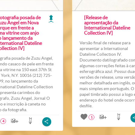
Fotografia posada de
[Release de
uzu Angel em Nova
apresentação da
rque em frente a
International Dateline
ma vitrine com anjo
Collection IV]
o lançamento da
ternational Dateline
Versão final de release para
llection IV]
apresentar a International
Dateline Collection IV.
grafia posada de Zuzu Angel,
Documento datilografado co
indo casaco de pele em frente
algumas correções feitas à ca
a vitrine na 150 east 37th St
esferográfica azul. Possui dua
York, N.Y. 10016 (212) 725-
versões de release, uma versã
9, no lançamento da
melhor detalhada em inglês, o
rnational Dateline Collection
mais simples em português. O
Apresenta carimbos do
papel timbrado possui a logo 
grafo, Zuzu Angel, Jornal O
endereço do hotel onde ocorr
o e inscrição à caneta no
desfile.
o da fotografia.
1
4