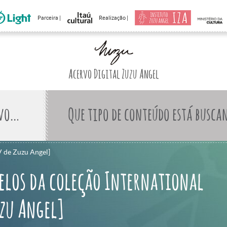
Parceira |
Realização |
Acervo Digital Zuzu Angel
Que tipo de conteúdo está busca
V de Zuzu Angel]
elos da coleção International
uzu Angel]