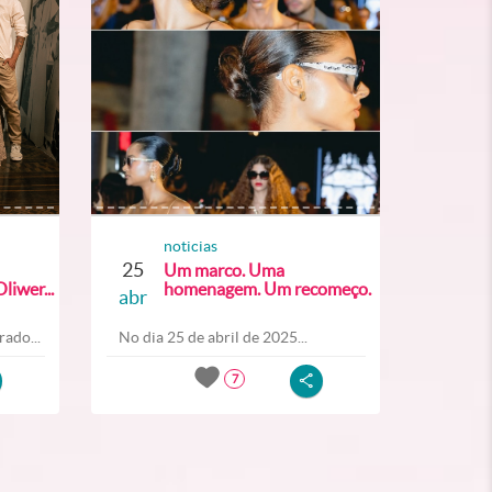
noticias
25
Um marco. Uma
liwer...
homenagem. Um recomeço.
abr
ado...
No dia 25 de abril de 2025...
7