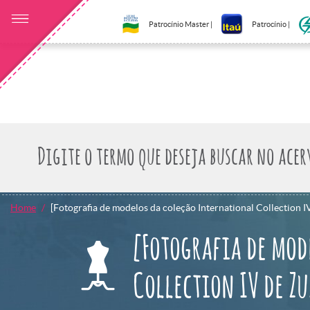
Patrocínio Master |
Patrocínio |
Home
[Fotografia de modelos da coleção International Collection I
[Fotografia de mod
Collection IV de Z