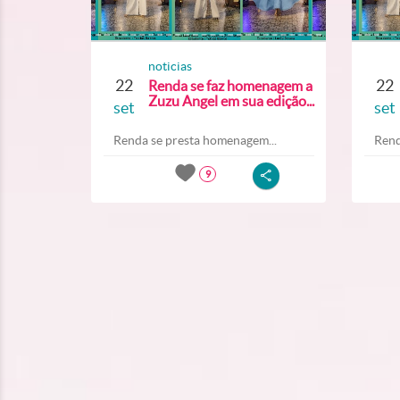
noticias
22
22
Renda se faz homenagem a
Zuzu Angel em sua edição...
set
set
Renda se presta homenagem...
Rend
9