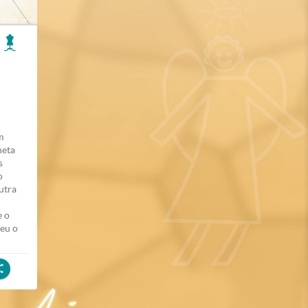
m
neta
s
o
utra
e o
eu o