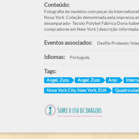
Conteúdo:
Fotografia de modelos com peças da International
Nova York. Coleção denominada pela imprensa am
desamparado- Tecido Polybel Fábrica Dona Isabel
compradores em New York ( descrição informada n
Eventos associados:
Desfile Protesto/ Int
Idiomas:
Português
Tags:
Angel, Zuzu
Angel, Zuzu
Anjo
Intern
Nova York City, New York, EUA
Quadricula
Sobre o uso de imagens