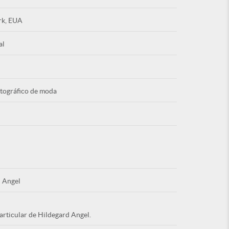
rk, EUA
al
Esqu
otográfico de moda
É NOVO PO
 Angel
articular de Hildegard Angel.