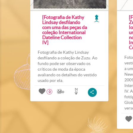
[Fotografia de Kathy
[
Lindsay desfilando
Z
com uma das peças da
Io
coleção International
u
Dateline Collection
n
IV]
In
Co
Fotografia de Kathy Lindsay
Foto
desfilando a coleção de Zuzu. Ao
vest
fundo pode ser observado os
a um
críticos de moda da época
New 
avaliando os detalhes do vestido
2009
usado por ela.
Inte
IV. 
0
fotó
Glob
vers