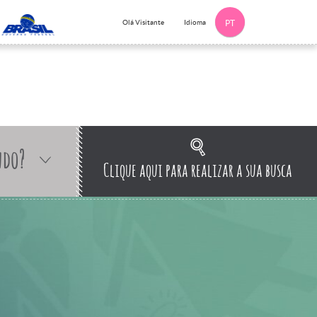
Idioma
Olá Visitante
PT
ndo?
Clique aqui para realizar a sua busca