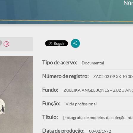
Núm
0
Tipo de acervo:
Documental
Número de registro:
ZA02.03.09.XX.10.00
Fundo:
ZULEIKA ANGEL JONES – ZUZU AN
Função:
Vida profissional
Título:
[Fotografia de modelos da coleção Inte
Data de produção:
00/02/1972