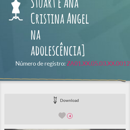
Stuart e Ana
Cristina Angel
na
adolescência]
Número de registro:
ZA01.XX.05.03.XX.0012
Download
4