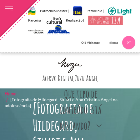
Patrocínio Master |
Patrocínio |
Parceira |
Realização |
Idioma
Olá Visitante
PT
Clique aqui p
Acervo Digital Zuzu Angel
Que tipo de
Home
[Fotografia de Hildegard, Stuart e Ana Cristina Angel na
[Fotografia de
adolescência]
conteúdo está
Hildegard,
buscando?