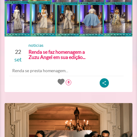
noticias
22
Renda se faz homenagem a
Zuzu Angel em sua edição...
set
Renda se presta homenagem...
8