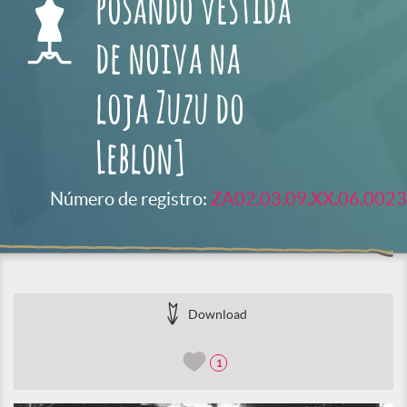
posando vestida
de noiva na
loja Zuzu do
Leblon]
Número de registro:
ZA02.03.09.XX.06.0023
Download
1