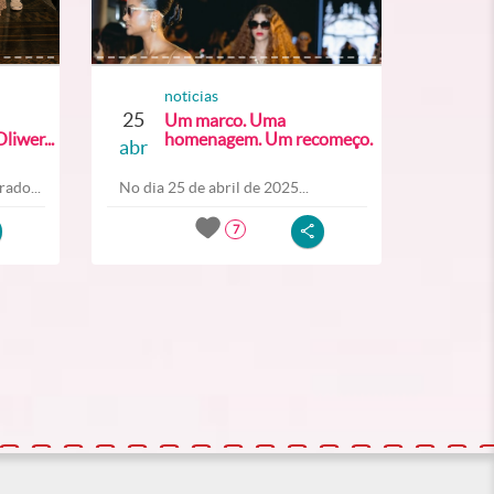
noticias
25
Um marco. Uma
liwer...
homenagem. Um recomeço.
abr
ado...
No dia 25 de abril de 2025...
7