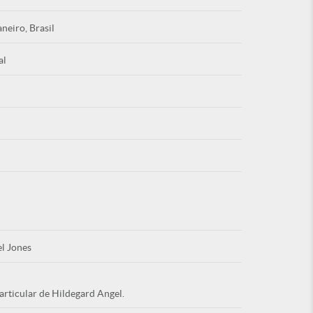
aneiro, Brasil
al
Esqu
É NOVO PO
l Jones
articular de Hildegard Angel.