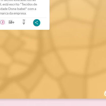
l, está escrito "Tecidos de
idade Dona Isabel" com a
marca da empresa.
2