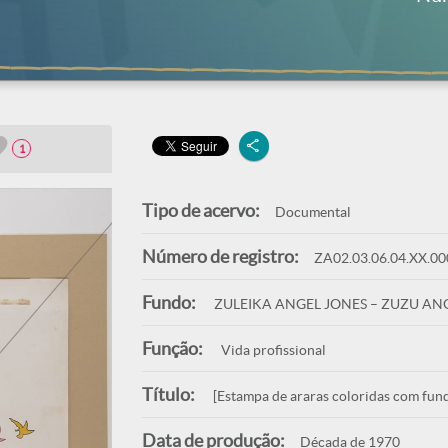
1
Tipo de acervo:
Documental
Número de registro:
ZA02.03.06.04.XX.00
Fundo:
ZULEIKA ANGEL JONES – ZUZU AN
Função:
Vida profissional
Título:
[Estampa de araras coloridas com fun
Data de produção:
Década de 1970