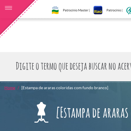
Patrocínio Master |
Patrocínio |
Home
[Estampa de araras coloridas com fundo branco]
[Estampa de araras