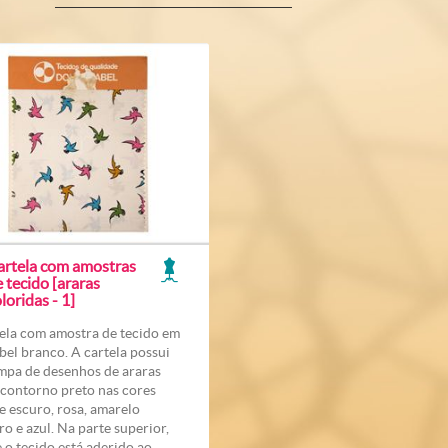
artela com amostras
 tecido [araras
loridas - 1]
ela com amostra de tecido em
bel branco. A cartela possui
mpa de desenhos de araras
contorno preto nas cores
e escuro, rosa, amarelo
ro e azul. Na parte superior,
 o tecido está aderido ao