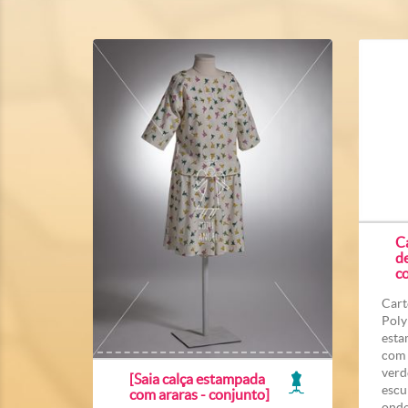
C
de
co
Cart
Poly
esta
com 
verd
[Saia calça estampada
escu
com araras - conjunto]
onde