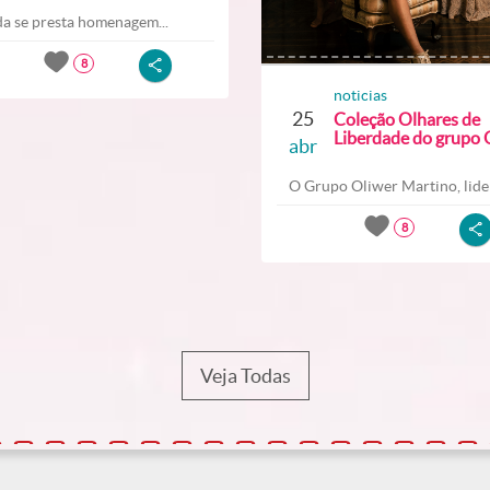
a se presta homenagem...
8
noticias
25
Coleção Olhares de
Liberdade do grupo O
abr
O Grupo Oliwer Martino, lider
8
Veja Todas