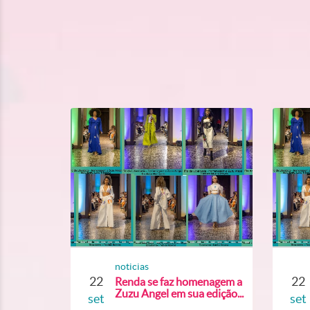
noticias
22
22
Renda se faz homenagem a
Zuzu Angel em sua edição...
set
set