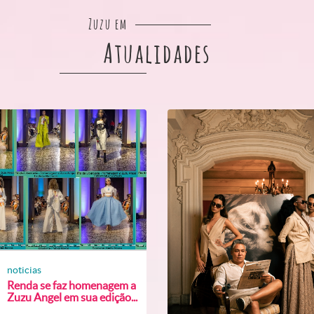
Zuzu em
Atualidades
noticias
Renda se faz homenagem a
Zuzu Angel em sua edição...