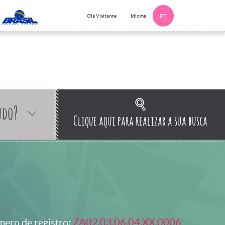
Idioma
Olá Visitante
PT
ndo?
Clique aqui para realizar a sua busca
ero de registro:
ZA02.03.06.04.XX.0006