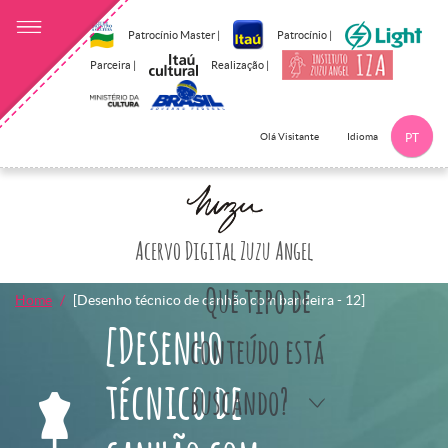
Patrocínio Master |
Patrocínio |
Parceira |
Realização |
Idioma
Olá Visitante
PT
Clique aqui p
Acervo Digital Zuzu Angel
Que tipo de
Home
[Desenho técnico de canhão com bandeira - 12]
[Desenho
conteúdo está
técnico de
buscando?