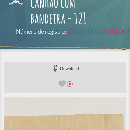
canhão com
bandeira - 12]
Número de registro:
ZA02.03.06.10.XX.0003
Download
0