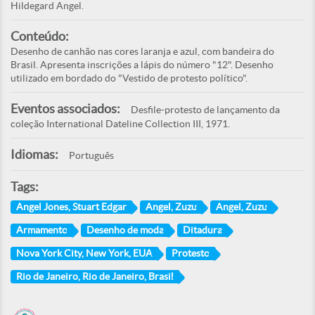
Hildegard Angel.
Conteúdo:
Desenho de canhão nas cores laranja e azul, com bandeira do
Brasil. Apresenta inscrições a lápis do número "12". Desenho
utilizado em bordado do "Vestido de protesto político".
Eventos associados:
Desfile-protesto de lançamento da
coleção International Dateline Collection III, 1971.
Idiomas:
Português
Tags:
Angel Jones, Stuart Edgar
Angel, Zuzu
Angel, Zuzu
Armamento
Desenho de moda
Ditadura
Nova York City, New York, EUA
Protesto
Rio de Janeiro, Rio de Janeiro, Brasil