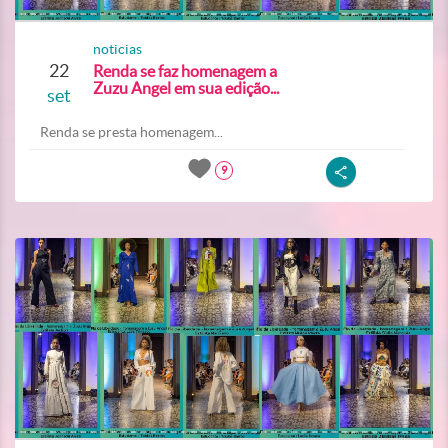
noticias
22
Renda se faz homenagem a
Zuzu Angel em sua edição...
set
Renda se presta homenagem...
9