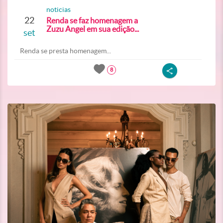
noticias
22
Renda se faz homenagem a
Zuzu Angel em sua edição...
set
Renda se presta homenagem...
8