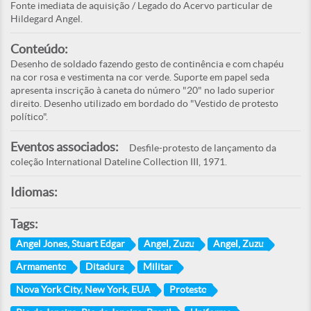
Fonte imediata de aquisição / Legado do Acervo particular de
Hildegard Angel.
Conteúdo:
Desenho de soldado fazendo gesto de continência e com chapéu
na cor rosa e vestimenta na cor verde. Suporte em papel seda
apresenta inscrição à caneta do número "20" no lado superior
direito. Desenho utilizado em bordado do "Vestido de protesto
político".
Eventos associados:
Desfile-protesto de lançamento da
coleção International Dateline Collection III, 1971.
Idiomas:
Tags:
Angel Jones, Stuart Edgar
Angel, Zuzu
Angel, Zuzu
Armamento
Ditadura
Militar
Nova York City, New York, EUA
Protesto