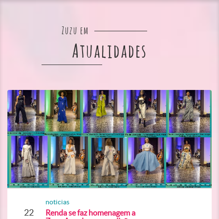
Zuzu em
Atualidades
noticias
22
Renda se faz homenagem a