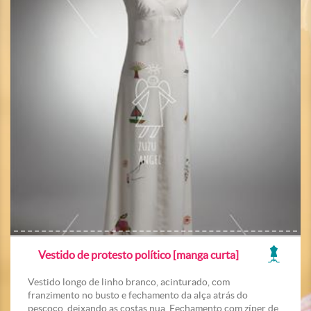
Vestido de protesto político [manga curta]
Vestido longo de linho branco, acinturado, com
franzimento no busto e fechamento da alça atrás do
pescoço, deixando as costas nua. Fechamento com zíper de