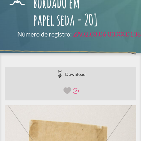
bordado em
papel seda - 20]
Número de registro:
ZA02.03.06.03.XX.0108
Download
2