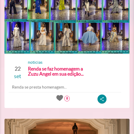
noticias
22
Renda se faz homenagem a
Zuzu Angel em sua edição...
set
Renda se presta homenagem...
8