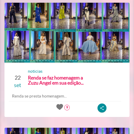
noticias
22
Renda se faz homenagem a
Zuzu Angel em sua edição...
set
Renda se presta homenagem...
9