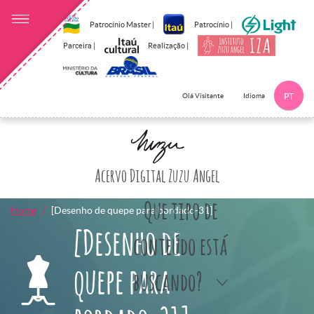
Patrocínio Master |
Patrocínio |
Parceira |
Realização |
Idioma
Olá Visitante
PT
Clique aqui p
Acervo Digital Zuzu Angel
Que tipo de
Home
[Desenho de quepe para bordado-31]
[Desenho de
conteúdo está
quepe para
buscando?