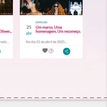
noticias
25
Um marco. Uma
liwer...
homenagem. Um recomeço.
abr
ado...
No dia 25 de abril de 2025...
7