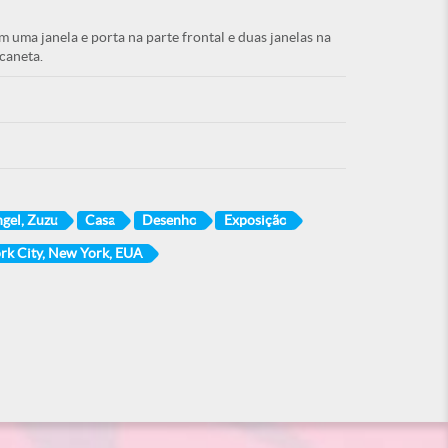
 uma janela e porta na parte frontal e duas janelas na
 caneta.
gel, Zuzu
Casa
Desenho
Exposição
rk City, New York, EUA