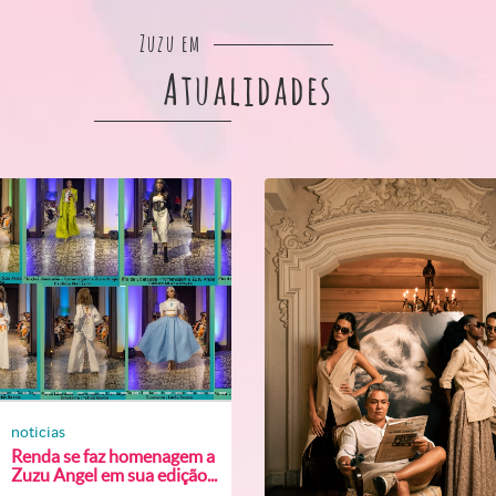
Zuzu em
Atualidades
noticias
Renda se faz homenagem a
Zuzu Angel em sua edição...