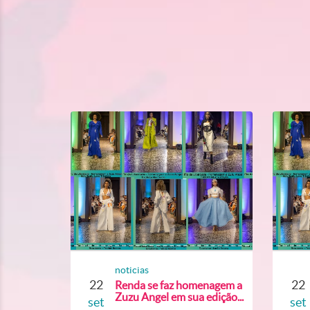
noticias
22
22
Renda se faz homenagem a
Zuzu Angel em sua edição...
set
set