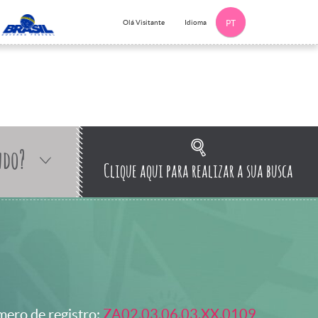
Idioma
Olá Visitante
PT
ndo?
Clique aqui para realizar a sua busca
ero de registro:
ZA02.03.06.03.XX.0109