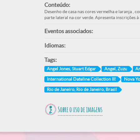
Conteúdo:
Desenho de casa nas cores vermelha e laranja , com
parte lateral na cor verde. Apresenta inscrições à
Eventos associados:
Idiomas:
Tags:
Angel Jones, Stuart Edgar
Angel, Zuzu
An
International Dateline Collection III
Nova Yo
Rio de Janeiro, Rio de Janeiro, Brasil
Sobre o uso de imagens