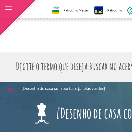
Patrocínio Master |
Patrocínio |
Home
[Desenho de casa com portas e janelas verdes]
[Desenho de casa co