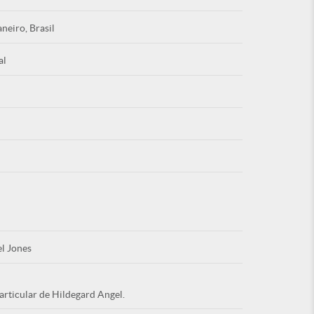
aneiro, Brasil
al
Esqu
É NOVO PO
l Jones
articular de Hildegard Angel.