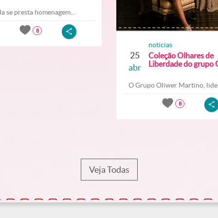
a se presta homenagem...
8
noticias
25
Coleção Olhares de
Liberdade do grupo O
abr
O Grupo Oliwer Martino, lider
8
Veja Todas