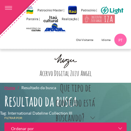
Patrocínio Master |
Patrocínio |
Parceira |
Realização |
Idioma
Olá Visitante
PT
Clique aqui p
Acervo Digital Zuzu Angel
Que tipo de
Home
Resultado da busca
Resultado da busca
conteúdo está
Tag: International Dateline Collection III
buscando?
FILTRAR POR:
Ordenar por