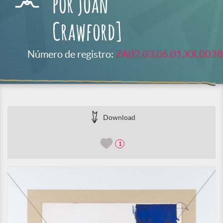
por Joan
Crawford]
Número de registro:
ZA02.03.06.01.XX.0028
Download
1