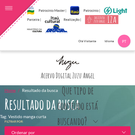
Patrocínio Master |
Patrocínio |
Parceira |
Realização |
Idioma
Olá Visitante
PT
Clique aqui p
Acervo Digital Zuzu Angel
Que tipo de
Home
Resultado da busca
Resultado da busca
conteúdo está
Tag: Vestido manga curta
buscando?
FILTRAR POR:
Ordenar por