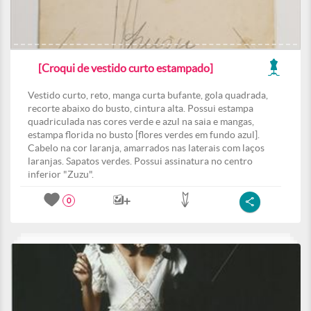
[Croqui de vestido curto estampado]
Vestido curto, reto, manga curta bufante, gola quadrada,
recorte abaixo do busto, cintura alta. Possui estampa
quadriculada nas cores verde e azul na saia e mangas,
estampa florida no busto [flores verdes em fundo azul].
Cabelo na cor laranja, amarrados nas laterais com laços
laranjas. Sapatos verdes. Possui assinatura no centro
inferior "Zuzu".
0