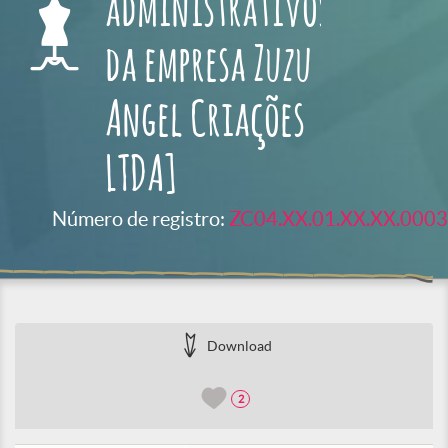
administrativos
da empresa Zuzu
Angel Criações
LTDA]
Número de registro:
ZC04.XX.01.XX.XX.0003
Download
2