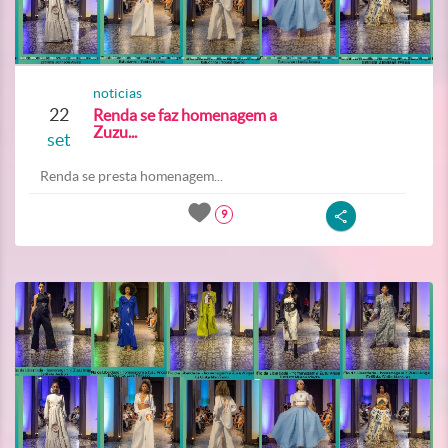
noticias
22
Renda se faz homenagem a
Zuzu...
set
Renda se presta homenagem...
9