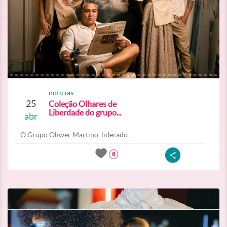
noticias
25
Coleção Olhares de
Liberdade do grupo...
abr
O Grupo Oliwer Martino, liderado...
8