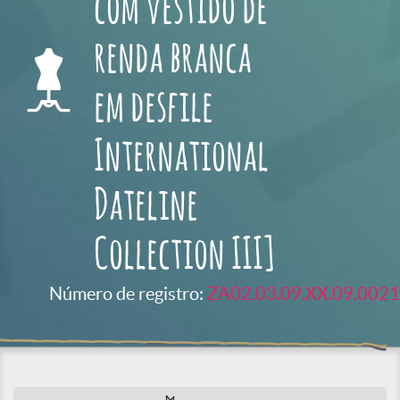
com vestido de
renda branca
em desfile
International
Dateline
Collection III]
Número de registro:
ZA02.03.09.XX.09.0021