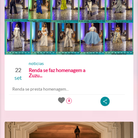
noticias
22
Renda se faz homenagem a
Zuzu...
set
Renda se presta homenagem...
8