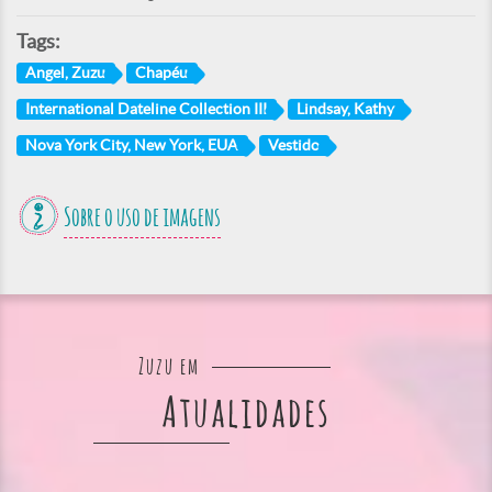
Tags:
Angel, Zuzu
Chapéu
International Dateline Collection III
Lindsay, Kathy
Nova York City, New York, EUA
Vestido
Sobre o uso de imagens
Zuzu em
Atualidades