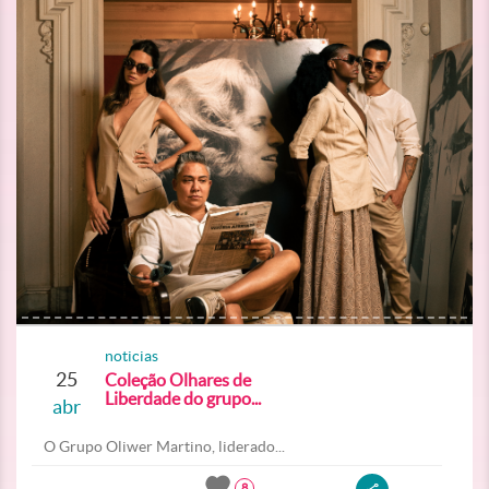
noticias
25
Coleção Olhares de
Liberdade do grupo...
abr
O Grupo Oliwer Martino, liderado...
8