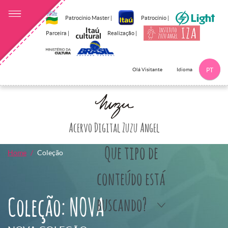
Patrocínio Master |
Patrocínio |
Parceira |
Realização |
Idioma
Olá Visitante
PT
Clique aqui p
Acervo Digital Zuzu Angel
Que tipo de
Home
Coleção
conteúdo está
Coleção: NOVA
buscando?