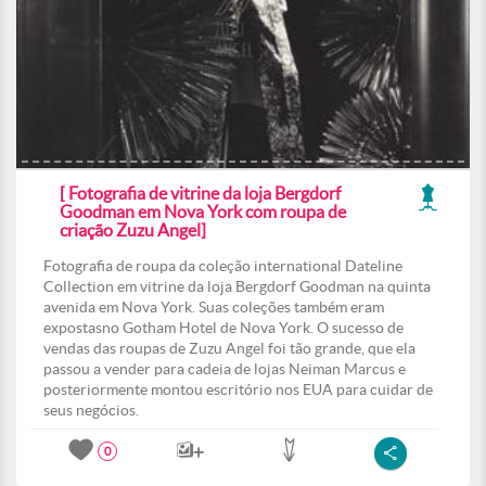
[ Fotografia de vitrine da loja Bergdorf
Goodman em Nova York com roupa de
criação Zuzu Angel]
Fotografia de roupa da coleção international Dateline
Collection em vitrine da loja Bergdorf Goodman na quinta
avenida em Nova York. Suas coleções também eram
expostasno Gotham Hotel de Nova York. O sucesso de
vendas das roupas de Zuzu Angel foi tão grande, que ela
passou a vender para cadeia de lojas Neiman Marcus e
posteriormente montou escritório nos EUA para cuidar de
seus negócios.
0