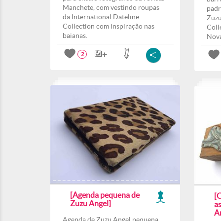
Manchete, com vestindo roupas
padr
da International Dateline
Zuzu
Collection com inspiração nas
Coll
baianas.
Nova
2
[Agenda pequena de
[
Zuzu Angel]
a
A
Agenda de Zuzu Angel pequena