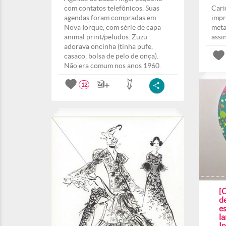
com contatos telefônicos. Suas
Cari
agendas foram compradas em
impr
Nova Iorque, com série de capa
meta
animal print/peludos. Zuzu
assi
adorava oncinha (tinha pufe,
casaco, bolsa de pelo de onça).
Não era comum nos anos 1960.
12
[
d
e
l
In