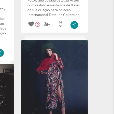
Fotografia posada de Zuzu Angel
com vestido em estampa de flores
athy
de sua criação para coleção
International Dateline Collection.
tion
 em
3
lada
ação