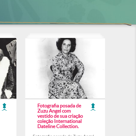
Fotografia posada de
Zuzu Angel com
vestido de sua criação
coleção International
Dateline Collection.