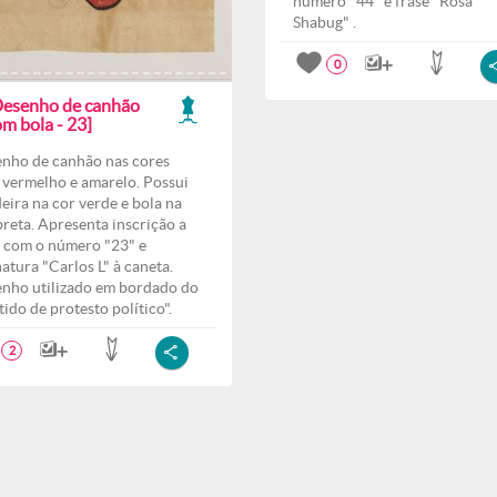
número "44" e frase "Rosa
Shabug" .
0
Desenho de canhão
m bola - 23]
nho de canhão nas cores
, vermelho e amarelo. Possui
eira na cor verde e bola na
preta. Apresenta inscrição a
s com o número "23" e
natura "Carlos L" à caneta.
nho utilizado em bordado do
tido de protesto político".
2