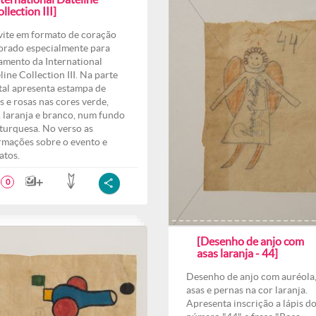
llection III]
ite em formato de coração
orado especialmente para
amento da International
line Collection III. Na parte
tal apresenta estampa de
es e rosas nas cores verde,
, laranja e branco, num fundo
 turquesa. No verso as
rmações sobre o evento e
atos.
0
[Desenho de anjo com
asas laranja - 44]
Desenho de anjo com auréola
asas e pernas na cor laranja.
Apresenta inscrição a lápis d