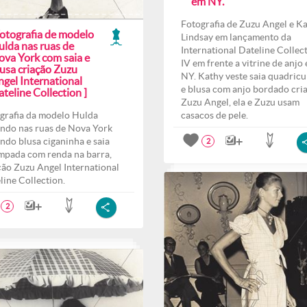
em NY.
Fotografia de Zuzu Angel e K
Fotografia de modelo
Lindsay em lançamento da
ulda nas ruas de
International Dateline Collec
ova York com saia e
IV em frente a vitrine de anjo
lusa criação Zuzu
NY. Kathy veste saia quadricu
ngel International
e blusa com anjo bordado cri
teline Collection ]
Zuzu Angel, ela e Zuzu usam
grafia da modelo Hulda
casacos de pele.
ndo nas ruas de Nova York
indo blusa ciganinha e saia
2
mpada com renda na barra,
ção Zuzu Angel International
line Collection.
2