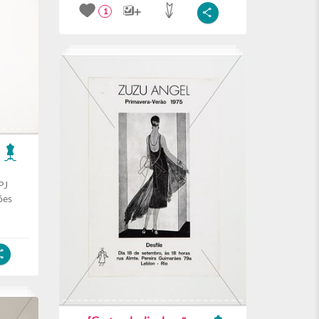
1
PJ
ões