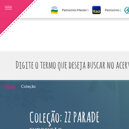
Patrocínio Master |
Patrocínio |
Home
Coleção
Coleção: ZZ PARADE