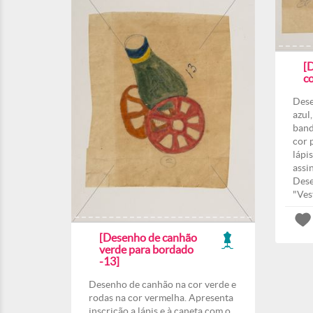
[
co
Dese
azul
band
cor 
lápi
assi
Dese
"Ves
[Desenho de canhão
verde para bordado
-13]
Desenho de canhão na cor verde e
rodas na cor vermelha. Apresenta
inscrição a lápis e à caneta com o