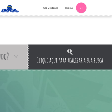
Idioma
Olá Visitante
PT
ndo?
Clique aqui para realizar a sua busca