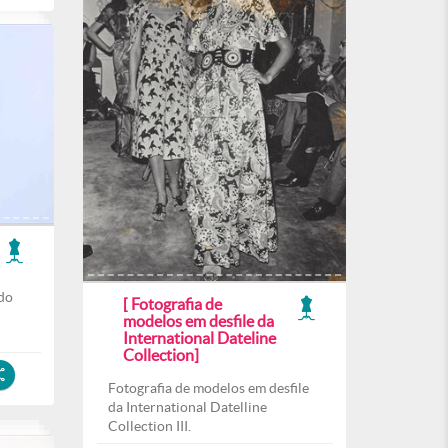
do
[ Fotografia de
l
modelos em desfile da
International Dateline
Collection]
Fotografia de modelos em desfile
da International Datelline
Collection III.