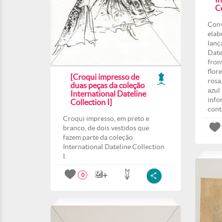
Co
Conv
elab
lanç
Date
fron
flor
[Croqui impresso de
rosa
duas peças da coleção
azul
International Dateline
info
Collection I]
cont
Croqui impresso, em preto e
branco, de dois vestidos que
fazem parte da coleção
International Dateline Collection
I.
0