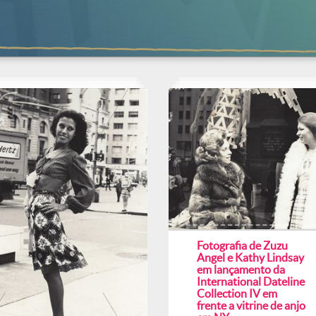
Fotografia de Zuzu
Angel e Kathy Lindsay
em lançamento da
International Dateline
Collection IV em
frente a vitrine de anjo