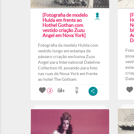
[Fotografia de modelo
[
Hulda em frente ao
H
Hothel Gothan com
N
vestido criação Zuzu
b
Angel em Nova York]
A
Da
Fotografia da modelo Hulda com
Foto
vestido longo em estampa de
posa
pássaro criação exclusiva Zuzu
vest
Angel para International Dateline
esta
Collection III, posando para foto
cria
nas ruas de Nova York em frente
Date
ao hotel The Gotham.
2