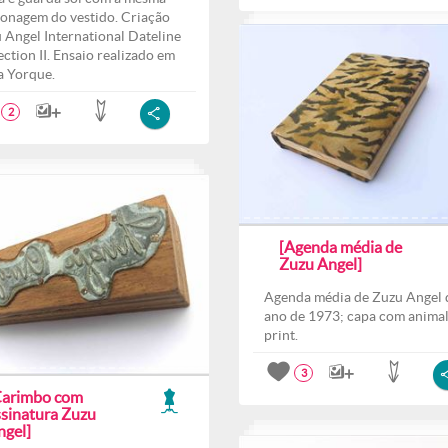
onagem do vestido. Criação
 Angel International Dateline
ection II. Ensaio realizado em
 Yorque.
2
[Agenda média de
Zuzu Angel]
Agenda média de Zuzu Angel 
ano de 1973; capa com anima
print.
3
Carimbo com
ssinatura Zuzu
ngel]