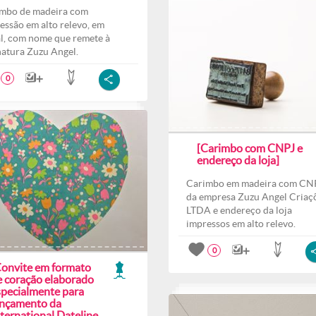
mbo de madeira com
essão em alto relevo, em
l, com nome que remete à
natura Zuzu Angel.
0
[Carimbo com CNPJ e
endereço da loja]
Carimbo em madeira com CN
da empresa Zuzu Angel Criaç
LTDA e endereço da loja
impressos em alto relevo.
0
Convite em formato
e coração elaborado
specialmente para
ançamento da
ternational Dateline