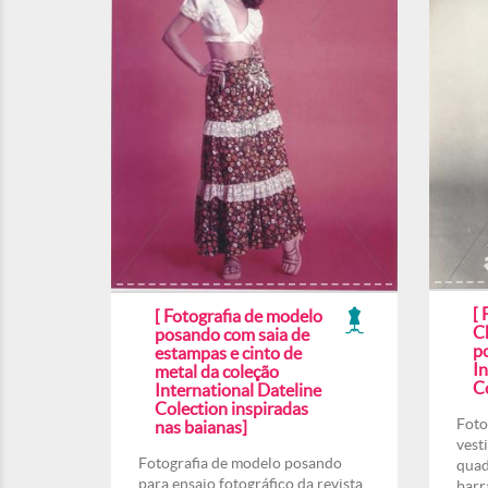
[ 
[ Fotografia de modelo
Ch
posando com saia de
p
estampas e cinto de
In
metal da coleção
Co
International Dateline
Colection inspiradas
Foto
nas baianas]
vest
Fotografia de modelo posando
quad
para ensaio fotográfico da revista
barr