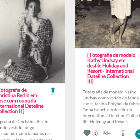
[ Fotografia da modelo
Kathy Lindsay em
desfile Holiday and
Resort - International
Dateline Collection
III]
Fotografia de
Fotografia de modelo Kathy
ristina Berlin em
Lindsay com vestido de fenda 
ose com roupa da
short, tecido Polybel da fábri
ternational Dateline
Dona Isabel, em desfile da
llection II ]
International Dateline Collec
grafia de Christina Berlin
III - Holyday and Resort.
indo vestido longo
riculado, com babados na
1
a e guarda sol com a mesma