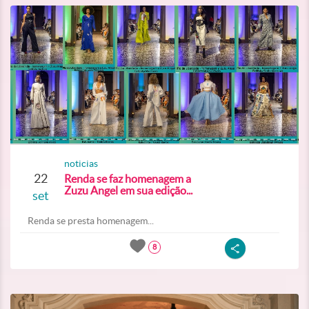
noticias
22
Renda se faz homenagem a
Zuzu Angel em sua edição...
set
Renda se presta homenagem...
8