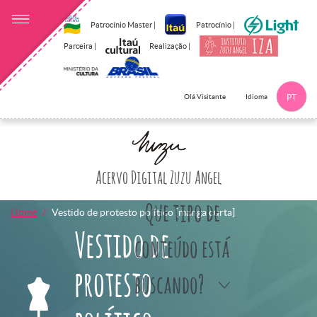
Patrocínio Master |
Patrocínio |
Parceira |
Realização |
Idioma
Olá Visitante
PT
Clique aqui p
Acervo Digital Zuzu Angel
Que tipo de
Home
Vestido de protesto político [manga curta]
Vestido de
conteúdo está
protesto
buscando?