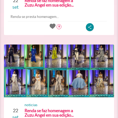
22
Renda se faz homenagem a
Zuzu Angel em sua edição...
set
Renda se presta homenagem...
9
noticias
22
Renda se faz homenagem a
Zuzu Angel em sua edição...
set