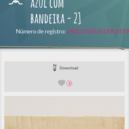
azul com
bandeira - 2]
Número de registro:
ZA02.03.06.03.XX.0110
Download
3