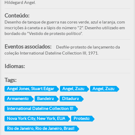
Hildegard Angel.
Conteúdo:
Desenho de tanque de guerra nas cores verde, azul e laranja, com
inscrições à caneta e a lápis do número "2". Desenho utilizado em
bordado do "Vestido de protesto político".
Eventos associados:
Desfile-protesto de lançamento da
coleção International Dateline Collection III, 1971.
Idiomas:
Tags:
Angel Jones, Stuart Edgar
Angel, Zuzu
Angel, Zuzu
Armamento
Bandeira
Ditadura
International Dateline Collection III
Nova York City, New York, EUA
Protesto
Rio de Janeiro, Rio de Janeiro, Brasil