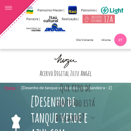
Patrocínio Master |
Patrocínio |
Parceira |
Realização |
Idioma
Olá Visitante
PT
Clique aqui p
Acervo Digital Zuzu Angel
Que tipo de
Home
[Desenho de tanque verde e azul com bandeira - 2]
[Desenho de
conteúdo está
tanque verde e
buscando?