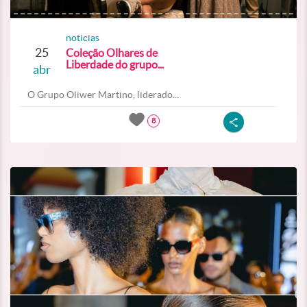
noticias
25
Coleção Olhares de
Liberdade do grupo...
abr
O Grupo Oliwer Martino, liderado...
8