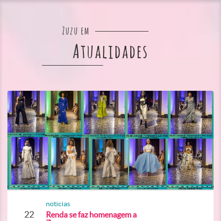
Zuzu em
Atualidades
noticias
22
Renda se faz homenagem a