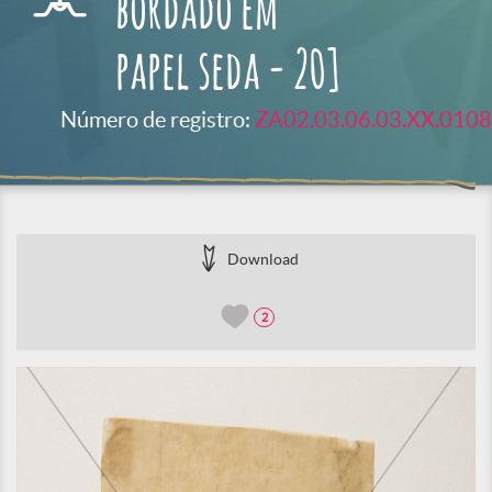
bordado em
papel seda - 20]
Número de registro:
ZA02.03.06.03.XX.0108
Download
2