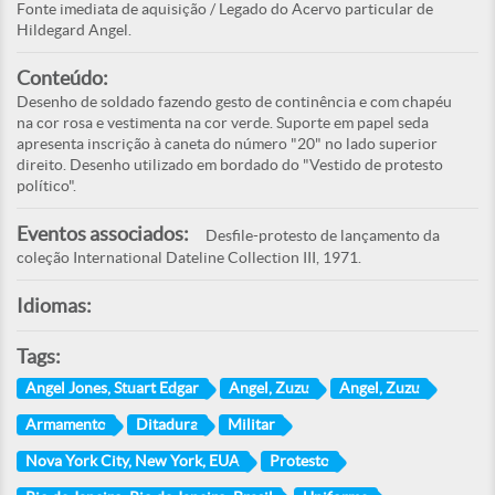
Fonte imediata de aquisição / Legado do Acervo particular de
Hildegard Angel.
Conteúdo:
Desenho de soldado fazendo gesto de continência e com chapéu
na cor rosa e vestimenta na cor verde. Suporte em papel seda
apresenta inscrição à caneta do número "20" no lado superior
direito. Desenho utilizado em bordado do "Vestido de protesto
político".
Eventos associados:
Desfile-protesto de lançamento da
coleção International Dateline Collection III, 1971.
Idiomas:
Tags:
Angel Jones, Stuart Edgar
Angel, Zuzu
Angel, Zuzu
Armamento
Ditadura
Militar
Nova York City, New York, EUA
Protesto