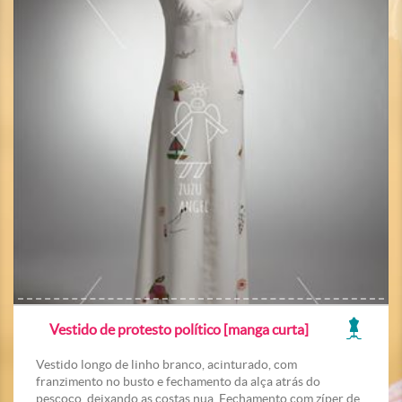
Vestido de protesto político [manga curta]
Vestido longo de linho branco, acinturado, com
franzimento no busto e fechamento da alça atrás do
pescoço, deixando as costas nua. Fechamento com zíper de