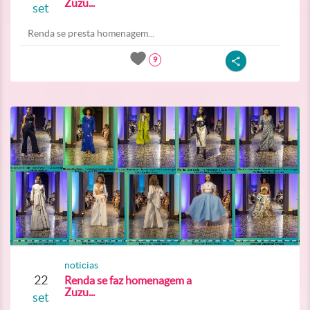
Zuzu...
set
Renda se presta homenagem...
9
noticias
22
Renda se faz homenagem a
Zuzu...
set