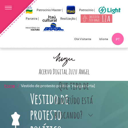
Patrocínio Master |
Patrocínio |
Parceira |
Realização |
Idioma
Olá Visitante
PT
Clique aqui p
Acervo Digital Zuzu Angel
Que tipo de
Home
Vestido de protesto político [manga curta]
Vestido de
conteúdo está
protesto
buscando?