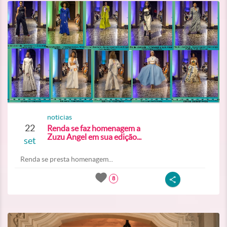
noticias
22
Renda se faz homenagem a
Zuzu Angel em sua edição...
set
Renda se presta homenagem...
8