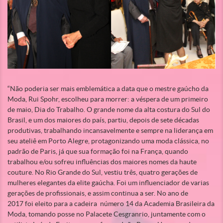
“Não poderia ser mais emblemática a data que o mestre gaúcho da
Moda, Rui Spohr, escolheu para morrer: a véspera de um primeiro
de maio, Dia do Trabalho. O grande nome da alta costura do Sul do
Brasil, e um dos maiores do país, partiu, depois de sete décadas
produtivas, trabalhando incansavelmente e sempre na liderança em
seu ateliê em Porto Alegre, protagonizando uma moda clássica, no
padrão de Paris, já que sua formação foi na França, quando
trabalhou e/ou sofreu influências dos maiores nomes da haute
couture. No Rio Grande do Sul, vestiu três, quatro gerações de
mulheres elegantes da elite gaúcha. Foi um influenciador de varias
gerações de profissionais, e assim continua a ser. No ano de
2017 foi eleito para a cadeira número 14 da Academia Brasileira da
Moda, tomando posse no Palacete Cesgranrio, juntamente com o