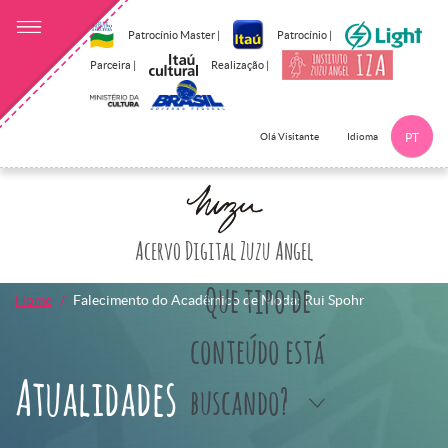
Patrocínio Master |
Patrocínio |
Parceira |
Realização |
Idioma
Olá Visitante
PT
Clique aqui p
Acervo Digital Zuzu Angel
Que tipo de
Home
Falecimento do Acadêmico de Moda: Rui Spohr
conteúdo está
Atualidades
buscando?