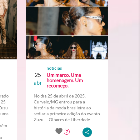
noticias
25
Um marco. Uma
homenagem. Um
abr
recomeço.
erado
No dia 25 de abril de 2025,
 25
Curvelo/MG entrou para a
“Zuzu
história da moda brasileira ao
” uma
sediar a primeira edição do evento
Zuzu — Olhares de Liberdade.
mbém
7
do