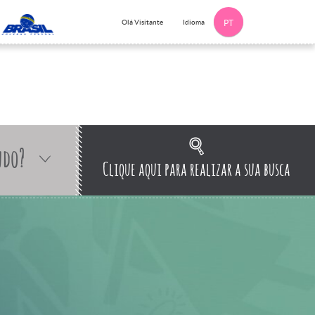
Idioma
Olá Visitante
PT
ndo?
Clique aqui para realizar a sua busca