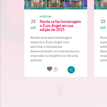
noticias
22
22
Renda se faz homenagem
a Zuzu Angel em sua
set
set
edição de 2025
Renda se presta homenagem
Rend
especial a Zuzu Angel com
espe
estilistas e estudantes
esti
desenvolvendo um look exclusivo
dese
inspirado na trajetória e obra da
insp
estilista.
estil
9