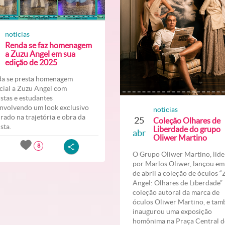
noticias
Renda se faz homenagem
a Zuzu Angel em sua
edição de 2025
a se presta homenagem
cial a Zuzu Angel com
listas e estudantes
nvolvendo um look exclusivo
noticias
irado na trajetória e obra da
25
Coleção Olhares de
ista.
Liberdade do grupo
abr
Oliwer Martino
8
O Grupo Oliwer Martino, lid
por Marlos Oliwer, lançou em
de abril a coleção de óculos 
Angel: Olhares de Liberdade
coleção autoral da marca de
óculos Oliwer Martino, e ta
inaugurou uma exposição
homônima na Praça Central 