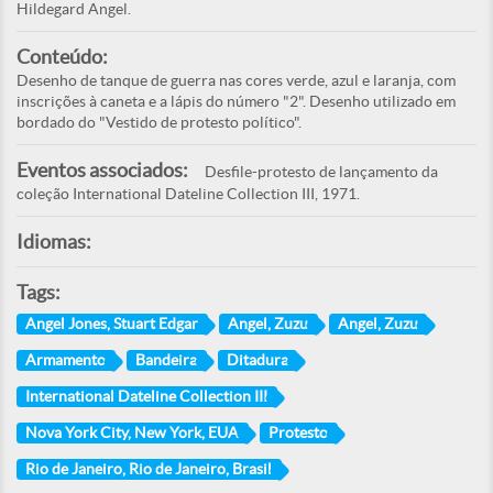
Hildegard Angel.
Conteúdo:
Desenho de tanque de guerra nas cores verde, azul e laranja, com
inscrições à caneta e a lápis do número "2". Desenho utilizado em
bordado do "Vestido de protesto político".
Eventos associados:
Desfile-protesto de lançamento da
coleção International Dateline Collection III, 1971.
Idiomas:
Tags:
Angel Jones, Stuart Edgar
Angel, Zuzu
Angel, Zuzu
Armamento
Bandeira
Ditadura
International Dateline Collection III
Nova York City, New York, EUA
Protesto
Rio de Janeiro, Rio de Janeiro, Brasil