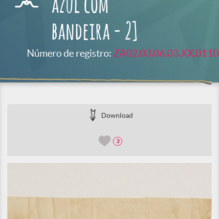
azul com
bandeira - 2]
Número de registro:
ZA02.03.06.03.XX.0110
Download
3