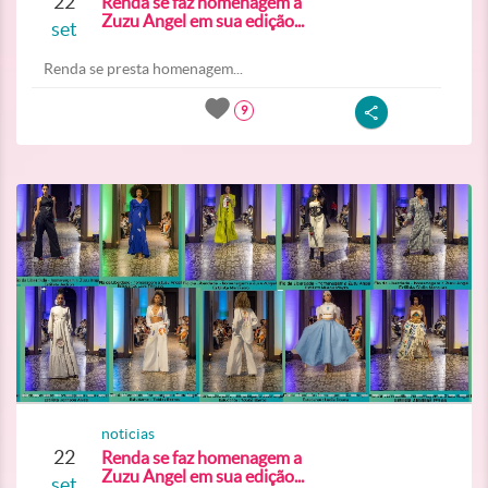
22
Renda se faz homenagem a
Zuzu Angel em sua edição...
set
Renda se presta homenagem...
9
noticias
22
Renda se faz homenagem a
Zuzu Angel em sua edição...
set