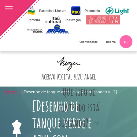
Patrocínio Master |
Patrocínio |
Parceira |
Realização |
Idioma
Olá Visitante
PT
Clique aqui p
Acervo Digital Zuzu Angel
Que tipo de
Home
[Desenho de tanque verde e azul com bandeira - 2]
[Desenho de
conteúdo está
tanque verde e
buscando?