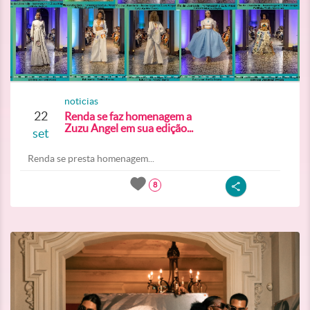
noticias
22
Renda se faz homenagem a
Zuzu Angel em sua edição...
set
Renda se presta homenagem...
8