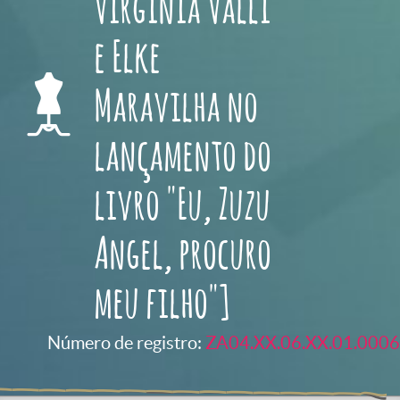
Virgínia Valli
e Elke
Maravilha no
lançamento do
livro "Eu, Zuzu
Angel, procuro
meu filho"]
Número de registro:
ZA04.XX.06.XX.01.0006