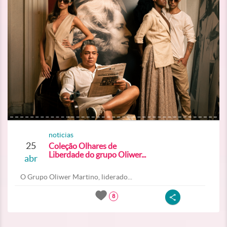
noticias
25
Coleção Olhares de
Liberdade do grupo Oliwer...
abr
O Grupo Oliwer Martino, liderado...
8