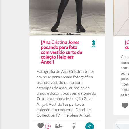
[Ana Cristina Jones
[
posando para foto
cu
com vestido curto da
coleção Helpless
Croq
Angel]
mang
com 
Fotografia de Ana Cristina Jones
por 
em pose para ensaio fotográfico
poss
usando vestido curto com
"Ret
estampas de asas , aureolas de
"fot
anjos e descrições com o nome da
assi
Zuzu, estampas de criação Zuzu
Angel. Vestido faz parte da
coleção International Dateline
Collection IV - Helpless Angel.
1