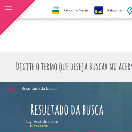
Patrocínio Master |
Patrocínio |
Home
Resultado da busca
Resultado da busca
Tag: Vestido curto
FILTRAR POR: