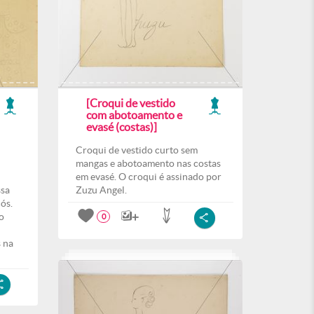
[Croqui de vestido
com abotoamento e
evasé (costas)]
Croqui de vestido curto sem
mangas e abotoamento nas costas
em evasé. O croqui é assinado por
ssa
Zuzu Angel.
ós.
o
0
s na