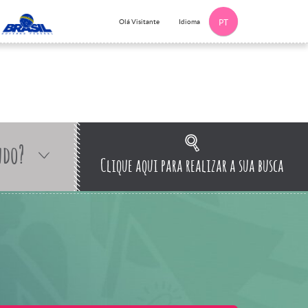
Idioma
Olá Visitante
PT
ndo?
Clique aqui para realizar a sua busca