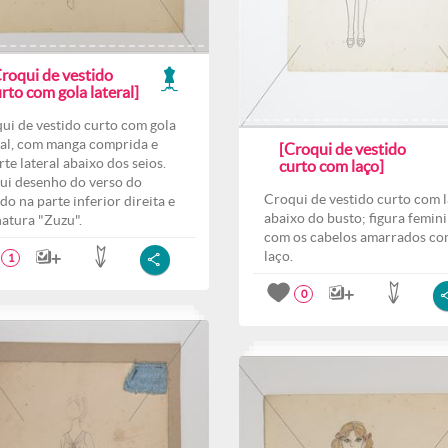
Croqui de vestido
rto com gola lateral]
ui de vestido curto com gola
ral, com manga comprida e
[Croqui de vestido
rte lateral abaixo dos seios.
curto com laço]
ui desenho do verso do
Croqui de vestido curto com 
ido na parte inferior direita e
abaixo do busto; figura femin
natura "Zuzu".
com os cabelos amarrados c
laço.
1
0