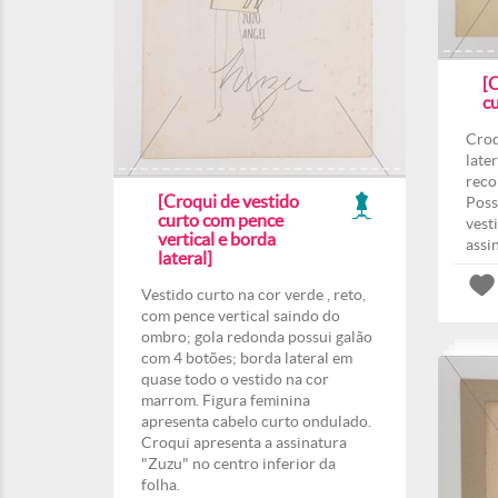
[
cu
Croq
late
reco
[Croqui de vestido
Poss
curto com pence
vest
vertical e borda
assi
lateral]
Vestido curto na cor verde , reto,
com pence vertical saindo do
ombro; gola redonda possui galão
com 4 botões; borda lateral em
quase todo o vestido na cor
marrom. Figura feminina
apresenta cabelo curto ondulado.
Croqui apresenta a assinatura
"Zuzu" no centro inferior da
folha.