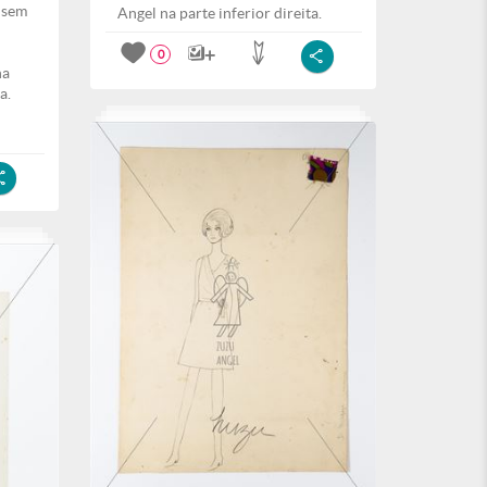
, sem
Angel na parte inferior direita.
0
na
a.