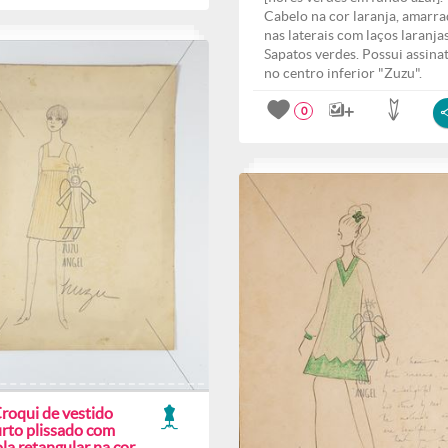
Cabelo na cor laranja, amarr
nas laterais com laços laranjas
Sapatos verdes. Possui assina
no centro inferior "Zuzu".
0
Croqui de vestido
urto plissado com
la retangular na cor