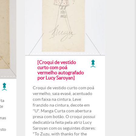
[Croqui de vestido
curto com poá
vermelho autografado
por Lucy Saroyan]
Croqui de vestido curto com poá
vermelho, saia evasé, acentuado
com faixa na cintura. Leve
rta
franzido na cintura, decote em
te
''U". Manga Curta com abertura
presa com botão. O croqui possui
 nas
dedicatória feita pela atriz Lucy
Saroyan com os seguintes dizeres:
usto
"To Zuzu, with thanks for the