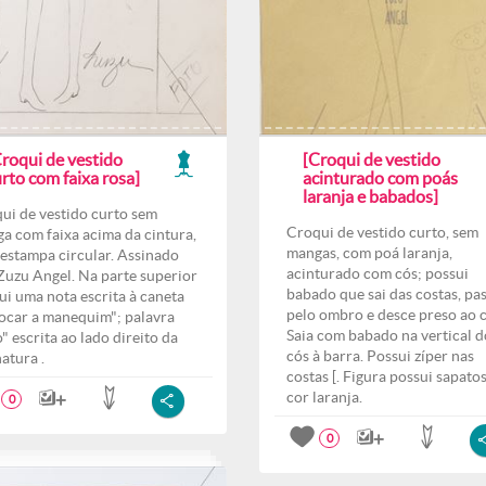
Croqui de vestido
[Croqui de vestido
rto com faixa rosa]
acinturado com poás
laranja e babados]
ui de vestido curto sem
Croqui de vestido curto, sem
a com faixa acima da cintura,
mangas, com poá laranja,
estampa circular. Assinado
acinturado com cós; possui
Zuzu Angel. Na parte superior
babado que sai das costas, pa
ui uma nota escrita à caneta
pelo ombro e desce preso ao c
ocar a manequim"; palavra
Saia com babado na vertical d
o" escrita ao lado direito da
cós à barra. Possui zíper nas
natura .
costas [. Figura possui sapato
cor laranja.
0
0