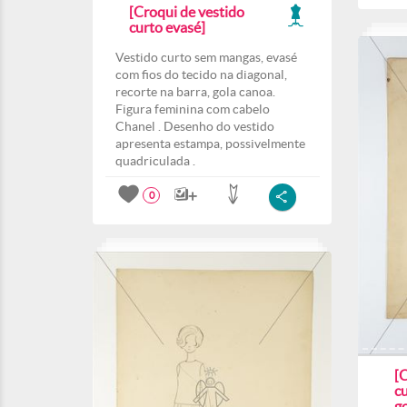
[Croqui de vestido
curto evasé]
Vestido curto sem mangas, evasé
com fios do tecido na diagonal,
recorte na barra, gola canoa.
Figura feminina com cabelo
Chanel . Desenho do vestido
apresenta estampa, possivelmente
quadriculada .
0
[
c
go