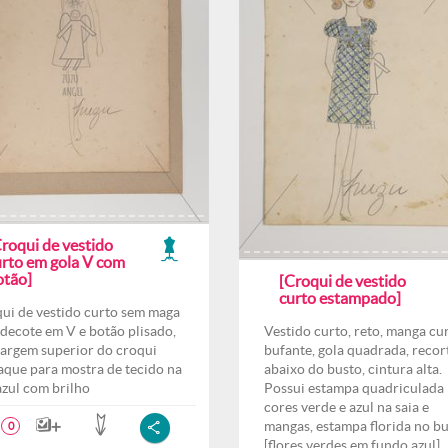
Croqui de vestido
urto em gola V com
otão]
[Croqui de vestido
curto estampado]
ui de vestido curto sem maga
decote em V e botão plisado,
Vestido curto, reto, manga cu
argem superior do croqui
bufante, gola quadrada, recor
aque para mostra de tecido na
abaixo do busto, cintura alta.
azul com brilho
Possui estampa quadriculada
cores verde e azul na saia e
mangas, estampa florida no b
0
[flores verdes em fundo azul].