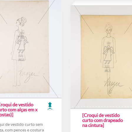
Croqui de vestido
urto com alças em x
ostas)]
[Croqui de vestido
curto com drapeado
ui de vestido curto sem
na cintura]
a, com pences e costura