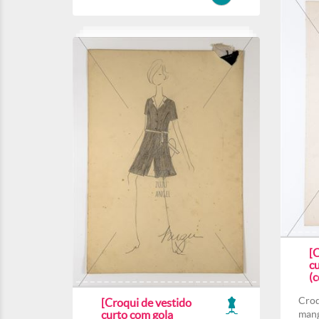
[
c
(c
Croq
[Croqui de vestido
curto com gola
mang