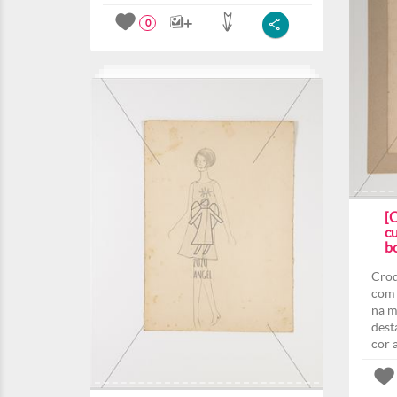
0
[
c
b
Croq
com 
na m
dest
cor 