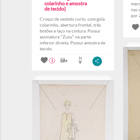
colarinho e amostra
marc
de tecido]
nas 
por 
Croqui de vestido curto, com gola
colarinho, abertura frontal, três
botões e laço na cintura. Possui
assinatura "Zuzu" na parte
inferior direita. Possui amostra de
tecido.
1