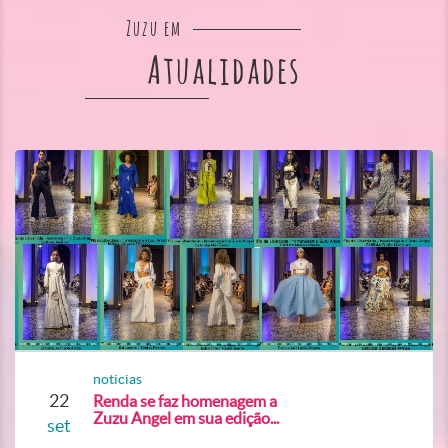
Zuzu em
Atualidades
noticias
22
Renda se faz homenagem a
Zuzu Angel em sua edição...
set