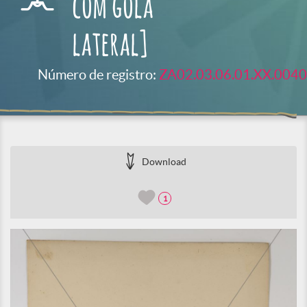
com gola
lateral]
Número de registro:
ZA02.03.06.01.XX.0040
Download
1