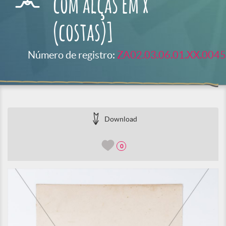
com alças em x
(costas)]
Número de registro:
ZA02.03.06.01.XX.0045
Download
0