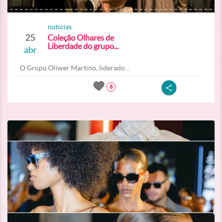
noticias
25
Coleção Olhares de
Liberdade do grupo...
abr
O Grupo Oliwer Martino, liderado...
8