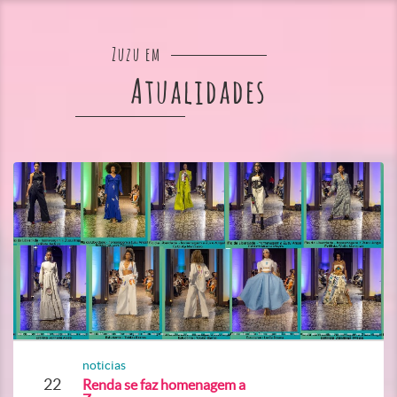
Zuzu em
Atualidades
noticias
22
Renda se faz homenagem a