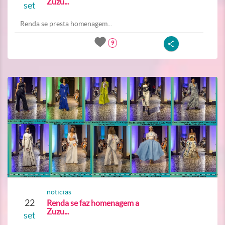
Zuzu...
set
Renda se presta homenagem...
9
noticias
22
Renda se faz homenagem a
Zuzu...
set