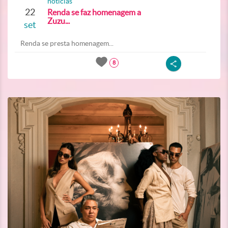
noticias
22
Renda se faz homenagem a
Zuzu...
set
Renda se presta homenagem...
8