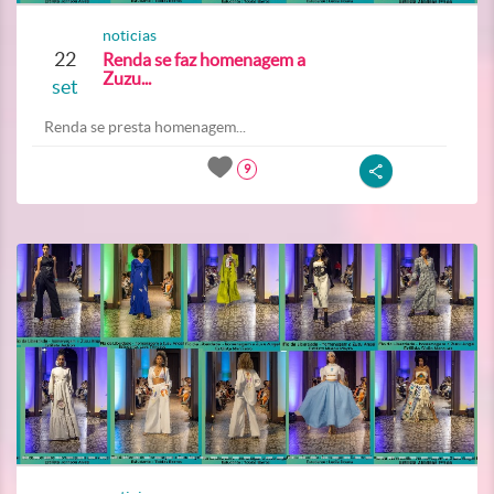
noticias
22
Renda se faz homenagem a
Zuzu...
set
Renda se presta homenagem...
9