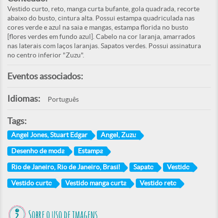
Vestido curto, reto, manga curta bufante, gola quadrada, recorte
abaixo do busto, cintura alta. Possui estampa quadriculada nas
cores verde e azul na saia e mangas, estampa florida no busto
[flores verdes em fundo azul]. Cabelo na cor laranja, amarrados
nas laterais com laços laranjas. Sapatos verdes. Possui assinatura
no centro inferior "Zuzu".
Eventos associados:
Idiomas:
Português
Tags:
Angel Jones, Stuart Edgar
Angel, Zuzu
Desenho de moda
Estampa
Rio de Janeiro, Rio de Janeiro, Brasil
Sapato
Vestido
Vestido curto
Vestido manga curta
Vestido reto
Sobre o uso de imagens