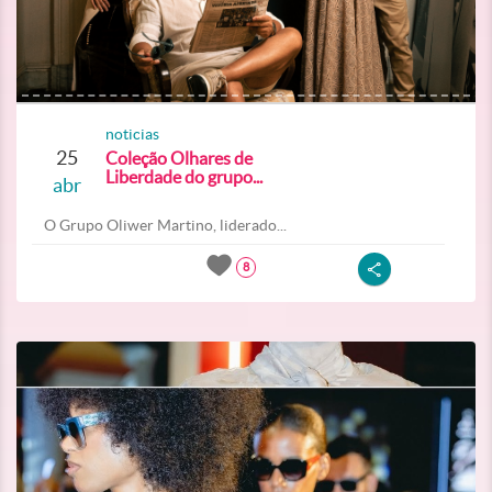
noticias
25
Coleção Olhares de
Liberdade do grupo...
abr
O Grupo Oliwer Martino, liderado...
8