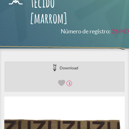
tecido
[marrom]
Número de registro:
26IND
Download
1