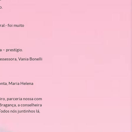
o.
al.- foi muito
 – prestígio.
ssessora, Vania Bonelli
onta, Maria Helena
iro, parceria nossa com
Bragança, a conselheira
Todos nós juntinhos lá,