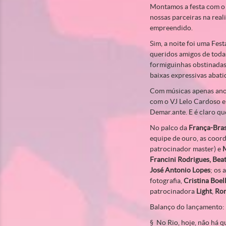
Montamos a festa com o 
nossas parceiras na rea
empreendido.
Sim, a noite foi uma Fes
queridos amigos de toda
formiguinhas obstinadas.
baixas expressivas abati
Com músicas apenas ano
com o VJ Lelo Cardoso e 
Demar.ante. E é claro qu
No palco da
França-Bras
equipe de ouro, as coor
patrocinador master) e
M
Francini Rodrigues, Beat
José Antonio Lopes
; os
fotografia,
Cristina Boel
patrocinadora
Light
,
Ron
Balanço do lançamento:
§ No Rio, hoje, não há q