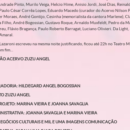
ndrade Pinto, Murilo Veiga, Helcio Hime, Anisio Jordi, José Dias, Reina
 Paulo César Corrêa Lopes, Eduardo Macedo (curador do Acervo Nilson Pe
r Moraes, André Gontijo, Cesinha (memorialista da cantora Marlene), C
ra Filho, André Bogossian, Gustavo Roque, Arnaldo Muxfeldt, Pedro da Ma
u, Flávio Bragança, Paulo Roberto Barragat, Luciano Olivieri. Da Light, 
 Amaral.
Lazaroni escreveu na mesma noite justificando, ficou até 22h no Teatro 
em fim…
ÇÃO ACERVO ZUZU ANGEL
RADORIA
: HILDEGARD ANGEL BOGOSSIAN
TO ZUZU ANGEL
ROJETO
: MARINA VIEIRA E JOANNA SAVAGLIA
NISTRATIVA
: JOANNA SAVAGLIA E MARINA VIEIRA
NEGÓCIOS CULTURAIS
E MIL E UMA IMAGENS COMUNICAÇÃO