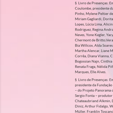
§ Livro de Presenças: E
Coulombe, presidente da
Pinho, Mylene Peltier de
Miriam Gagliardi, Dorita
Lopes, Lúcia Lima, Alici
Rodriguez, Regina Andra
Neves, Yone Kegler, Yac
Chermont de Britto,Vera
Bia Willcox, Alda Soares
Martha Alencar, Liane M
Corrêa, Diana Vianna, C
Bogossian Najn, Cinthia 
Renata Fraga, Nélida Pi
Marques, Elle Alves.
§ Livro de Presenças: E
presidente da Fundação 
– do Projeto Panorama d
Sergio Fonta – produtor 
Chateaubriand Alkmin, D
Diniz, Arthur Fidalgo, W
Müller, Franklin Toscano