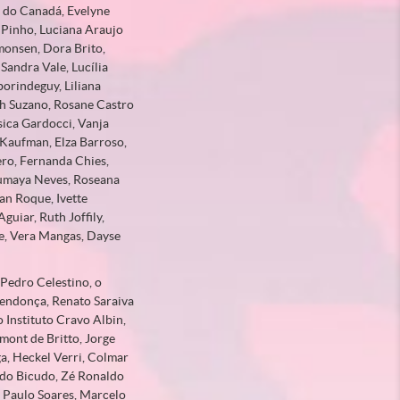
l do Canadá, Evelyne
 Pinho, Luciana Araujo
monsen, Dora Brito,
Sandra Vale, Lucília
borindeguy, Liliana
th Suzano, Rosane Castro
sica Gardocci, Vanja
Kaufman, Elza Barroso,
ero, Fernanda Chies,
Sumaya Neves, Roseana
an Roque, Ivette
uiar, Ruth Joffily,
e, Vera Mangas, Dayse
 Pedro Celestino, o
Mendonça, Renato Saraiva
Instituto Cravo Albin,
mont de Britto, Jorge
a, Heckel Verri, Colmar
ando Bicudo, Zé Ronaldo
é Paulo Soares, Marcelo