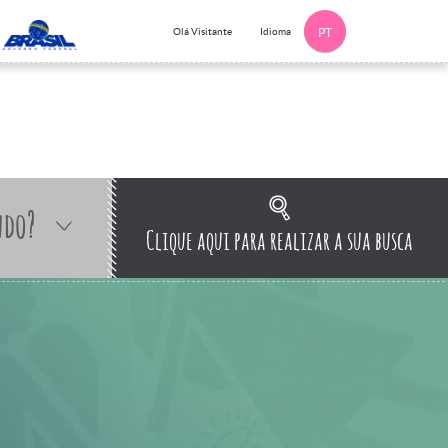
Idioma
Olá Visitante
PT
ndo?
Clique aqui para realizar a sua busca