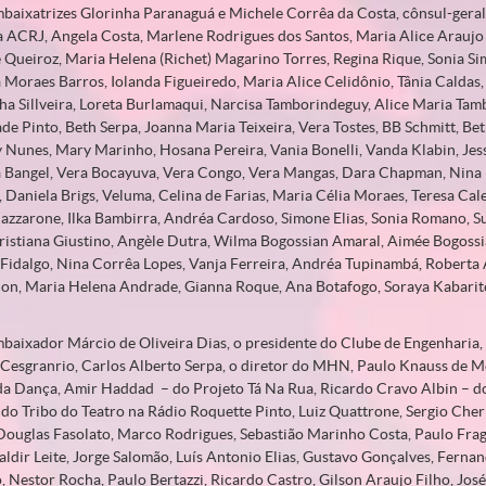
mbaixatrizes Glorinha Paranaguá e Michele Corrêa da Costa, cônsul-gera
 ACRJ, Angela Costa, Marlene Rodrigues dos Santos, Maria Alice Araujo
 Queiroz, Maria Helena (Richet) Magarino Torres, Regina Rique, Sonia Si
 Moraes Barros, Iolanda Figueiredo, Maria Alice Celidônio, Tânia Caldas, 
nha Sillveira, Loreta Burlamaqui, Narcisa Tamborindeguy, Alice Maria Tam
de Pinto, Beth Serpa, Joanna Maria Teixeira, Vera Tostes, BB Schmitt, Be
y Nunes, Mary Marinho, Hosana Pereira, Vania Bonelli, Vanda Klabin, Jes
 Bangel, Vera Bocayuva, Vera Congo, Vera Mangas, Dara Chapman, Nina 
, Daniela Brigs, Veluma, Celina de Farias, Maria Célia Moraes, Teresa Cal
azzarone, Ilka Bambirra, Andréa Cardoso, Simone Elias, Sonia Romano, 
ristiana Giustino, Angèle Dutra, Wilma Bogossian Amaral, Aimée Bogossi
Fidalgo, Nina Corrêa Lopes, Vanja Ferreira, Andréa Tupinambá, Roberta Ag
ñon, Maria Helena Andrade, Gianna Roque, Ana Botafogo, Soraya Kabarit
mbaixador Márcio de Oliveira Dias, o presidente do Clube de Engenharia,
Cesgranrio, Carlos Alberto Serpa, o diretor do MHN, Paulo Knauss de 
a Dança, Amir Haddad – do Projeto Tá Na Rua, Ricardo Cravo Albin – do 
do Tribo do Teatro na Rádio Roquette Pinto, Luiz Quattrone, Sergio Cher
ouglas Fasolato, Marco Rodrigues, Sebastião Marinho Costa, Paulo Frag
aldir Leite, Jorge Salomão, Luís Antonio Elias, Gustavo Gonçalves, Fern
, Nestor Rocha, Paulo Bertazzi, Ricardo Castro, Gilson Araujo Filho, Jos