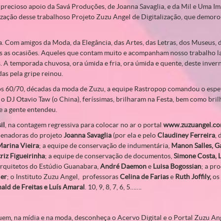
precioso apoio da Savá Produções, de Joanna Savaglia, e da Mil e Uma Im
lização desse trabalhoso Projeto Zuzu Angel de Digitalização, que demoro
ta. Com amigos da Moda, da Elegância, das Artes, das Letras, dos Museus, 
s as ocasiões. Aqueles que contam muito e acompanham nosso trabalho l
 A temporada chuvosa, ora úmida e fria, ora úmida e quente, deste invern
das pela gripe reinou.
s 60/70, décadas da moda de Zuzu, a equipe Rastropop comandou o espe
o DJ Otavio Taw (o China), feríssimas, brilharam na Festa, bem como bril
e a gente entendeu.
il
, na contagem regressiva para colocar no ar o portal
www.zuzuangel.co
denadoras do projeto
Joanna Savaglia
(por ela e pelo
Claudiney Ferreira
,
arina Vieira
; a equipe de conservação de indumentária,
Manon Salles, Ga
riz Figueirinha
; a equipe de conservação de documentos,
Simone Costa, L
 arquitetos do Estúdio Guanabara,
André Daemon
e
Luisa Bogossian
; a pr
ler
; o Instituto Zuzu Angel, professoras
Celina de Farias
e
Ruth Joffily,
os 
ald de Freitas e Luís Amaral
. 10, 9, 8, 7, 6, 5…….
uem, na mídia e na moda, desconheça o Acervo Digital e o Portal Zuzu An