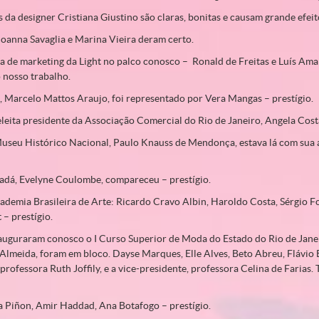
da designer Cristiana Giustino são claras, bonitas e causam grande efeit
Joanna Savaglia e Marina Vieira deram certo.
a de marketing da Light no palco conosco – Ronald de Freitas e Luís Amar
 nosso trabalho.
, Marcelo Mattos Araujo, foi representado por Vera Mangas – prestígio.
eita presidente da Associação Comercial do Rio de Janeiro, Angela Costa
Museu Histórico Nacional, Paulo Knauss de Mendonça, estava lá com sua a
adá, Evelyne Coulombe, compareceu – prestígio.
demia Brasileira de Arte: Ricardo Cravo Albin, Haroldo Costa, Sérgio F
– prestígio.
auguraram conosco o I Curso Superior de Moda do Estado do Rio de Jane
Almeida, foram em bloco. Dayse Marques, Elle Alves, Beto Abreu, Flávio 
professora Ruth Joffily, e a vice-presidente, professora Celina de Farias. 
 Piñon, Amir Haddad, Ana Botafogo – prestígio.