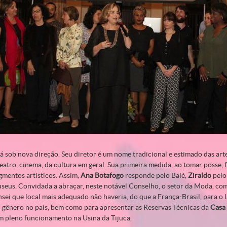
á sob nova direção. Seu diretor é um nome tradicional e estimado das art
eatro, cinema, da cultura em geral. Sua primeira medida, ao tomar posse,
gmentos artísticos. Assim,
Ana Botafogo
responde pelo Balé,
Ziraldo
pelo
seus. Convidada a abraçar, neste notável Conselho, o setor da Moda, co
nsei que local mais adequado não haveria, do que a França-Brasil, para o
 gênero no país, bem como para apresentar as Reservas Técnicas da
Casa
m pleno funcionamento na Usina da Tijuca.