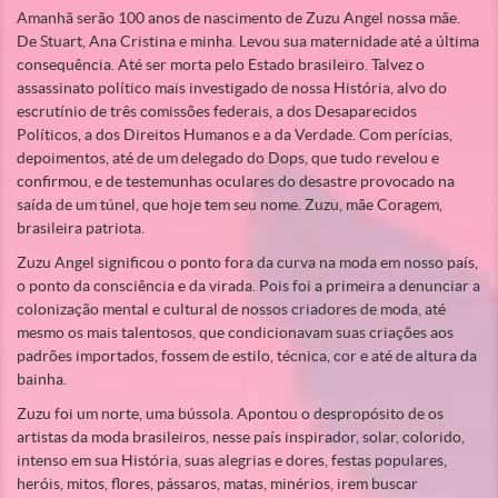
Amanhã serão 100 anos de nascimento de Zuzu Angel nossa mãe.
De Stuart, Ana Cristina e minha. Levou sua maternidade até a última
consequência. Até ser morta pelo Estado brasileiro. Talvez o
assassinato político mais investigado de nossa História, alvo do
escrutínio de três comissões federais, a dos Desaparecidos
Políticos, a dos Direitos Humanos e a da Verdade. Com perícias,
depoimentos, até de um delegado do Dops, que tudo revelou e
confirmou, e de testemunhas oculares do desastre provocado na
saída de um túnel, que hoje tem seu nome. Zuzu, mãe Coragem,
brasileira patriota.
Zuzu Angel significou o ponto fora da curva na moda em nosso país,
o ponto da consciência e da virada. Pois foi a primeira a denunciar a
colonização mental e cultural de nossos criadores de moda, até
mesmo os mais talentosos, que condicionavam suas criações aos
padrões importados, fossem de estilo, técnica, cor e até de altura da
bainha.
Zuzu foi um norte, uma bússola. Apontou o despropósito de os
artistas da moda brasileiros, nesse país inspirador, solar, colorido,
intenso em sua História, suas alegrias e dores, festas populares,
heróis, mitos, flores, pássaros, matas, minérios, irem buscar