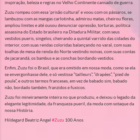
inspiração, beleza e regras no Velho Continente cansado de guerra.
Zuzu rompeu com essa ‘prisão cultural’ e voou com os pássaros, se
lambuzou com as mangas carlotinha, admirou matas, cheirou flores,
ampliou limites e até ousou denunciar opressão, torturas, política
assassina do Estado brasileiro na Ditadura Militar, com seus
vestidos pueris, singelos, cheirando a quintal varrido das cidades do
interior, com suas rendas coloridas balançando no varal, com suas
toalhas de mesa de renda do Norte vestindo noivas, com suas contas
de jacarandá, os bambus e as conchas bordando vestidos.
Enfim, Zuzu foi o Brasil, que era omitido em nossa moda, como se ela
se envergonhasse dele, e só vestisse “tailleurs”, “drapées”, “pied de
poule”, e outros termos franceses, em vez de babado sim, babado
não, bordado também, franzidos e fuxicos.
Zuzu foi mineiramente inteira no que produziu, e deixou o legado da
elegante legitimidade, da franqueza pueril, da moda com sotaque da
nossa História.
Hildegard Beatriz Angel
#Zuzu
100 Anos