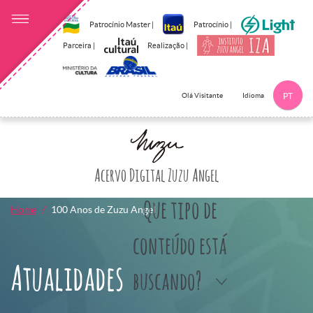
Patrocínio Master |
Patrocínio |
Parceira |
Realização |
Idioma
Olá Visitante
PT
Clique aqui p
Acervo Digital Zuzu Angel
Que tipo de
Home
100 Anos de Zuzu Angel
conteúdo está
Atualidades
buscando?