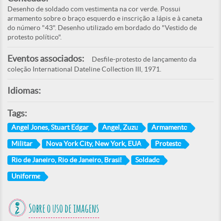
Desenho de soldado com vestimenta na cor verde. Possui
armamento sobre o braço esquerdo e inscrição a lápis e à caneta
do número "43". Desenho utilizado em bordado do "Vestido de
protesto político".
Eventos associados:
Desfile-protesto de lançamento da
coleção International Dateline Collection III, 1971.
Idiomas:
Tags:
Angel Jones, Stuart Edgar
Angel, Zuzu
Armamento
Militar
Nova York City, New York, EUA
Protesto
Rio de Janeiro, Rio de Janeiro, Brasil
Soldado
Uniforme
Sobre o uso de imagens