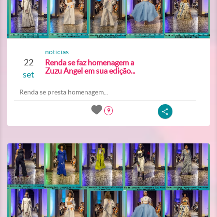
noticias
22
Renda se faz homenagem a
Zuzu Angel em sua edição...
set
Renda se presta homenagem...
9