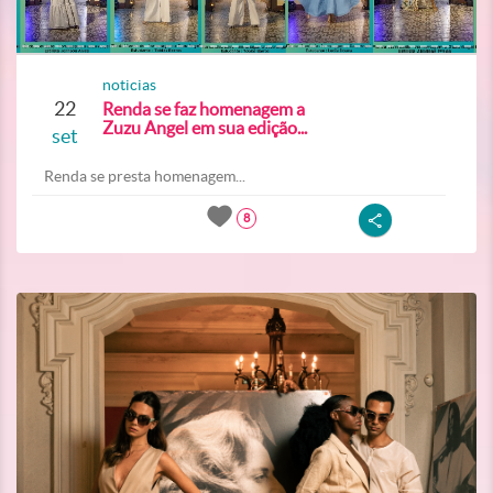
noticias
22
Renda se faz homenagem a
Zuzu Angel em sua edição...
set
Renda se presta homenagem...
8