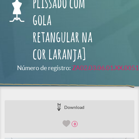
plissado com
gola
retangular na
cor laranja]
Número de registro:
ZA02.03.06.01.XX.0051
Download
0