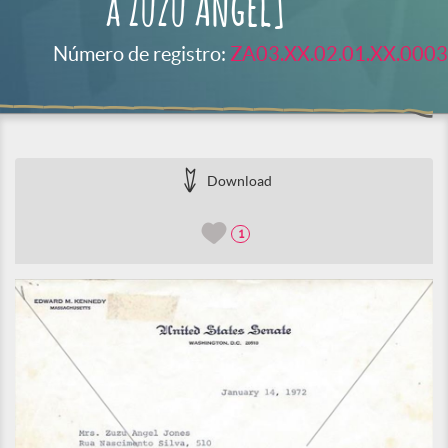
à Zuzu Angel]
Número de registro:
ZA03.XX.02.01.XX.0003
Download
1