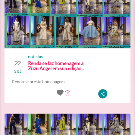
noticias
22
Renda se faz homenagem a
Zuzu Angel em sua edição...
set
Renda se presta homenagem...
9