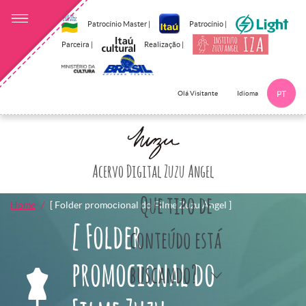
Patrocínio Master |
Patrocínio |
Parceira |
Realização |
Idioma
Olá Visitante
PT
Clique aqui p
Acervo Digital Zuzu Angel
Que tipo de
Home
[ Folder promocional do Filme Zuzu Angel ]
[ Folder
conteúdo está
promocional do
buscando?