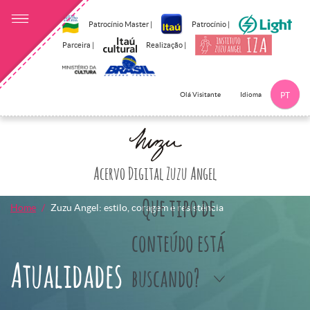
Patrocínio Master |
Patrocínio |
Parceira |
Realização |
Idioma
Olá Visitante
PT
Clique aqui p
Acervo Digital Zuzu Angel
Que tipo de
Home
Zuzu Angel: estilo, coragem e resistência
conteúdo está
Atualidades
buscando?