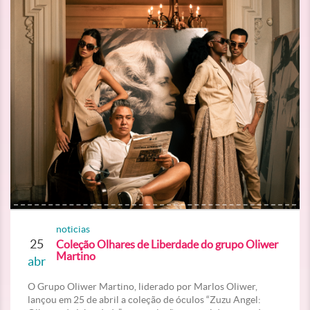
noticias
25
Coleção Olhares de Liberdade do grupo Oliwer
Martino
abr
O Grupo Oliwer Martino, liderado por Marlos Oliwer,
lançou em 25 de abril a coleção de óculos “Zuzu Angel: