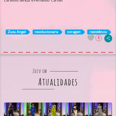
Ceravolo Sereza e Fernando Carvall
Zuzu Angel
revolucionaria
coragem
resistência
5
Zuzu em
Atualidades