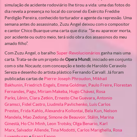
simulação de acidente rodoviário lhe tirou a vida: uma das fotos do
dia revela a presença no local do coronel do Exército Freddie
Perdigão Pereira, conhecido torturador e agente da repressão. Uma
semana antes do assassinato, Zuzu Angel deixou com o compositor
e cantor Chico Buarque uma carta que dizia: “Se eu aparecer morta,
por acidente ou outro meio, terá sido obra dos assassinos do meu
amado filho”.
Com Zuzu Angel, o baralho
Super-Revolucionários
ganha mais uma
carta. Trata-se de um projeto de
Opera Mundi
, iniciado em conjunto
com o site
Nocaute
, com concepção e texto de Haroldo Ceravolo
Sereza e desenho do artista plástico Fernando Carvall. Já foram
publicadas cartas de
Pierre-Joseph Phroudon
,
Mikhail
Bakhunin
,
Friedrich Engels
,
Emma Goldman
,
Paulo Freire
,
Florestan
Fernandes
,
Pagu
,
Miriam Makeba
,
Hugo Chávez
,
Rosa
Parks
,
Lênin
,
Clara Zetkin
,
Ernesto Che Guevara
,
Antonio
Gramsci
,
Fidel Castro
,
Liudmila Pavlichenko
,
Luís Carlos
Prestes
,
Frida Kahlo
,
Alexandra Kollontai
,
Bela Kun
,
Nelson
Mandela
,
Mao Zedong
,
Simone de Beauvoir
,
Stálin
,
Marina
Ginestà
,
Ho Chi Minh
,
Leon Trotsky
,
Olga Benario
,
Karl
Marx
,
Salvador Allende
,
Tina Modotti
,
Carlos Marighella
,
Rosa
Luxemburgo
e
Franz Fanon
.