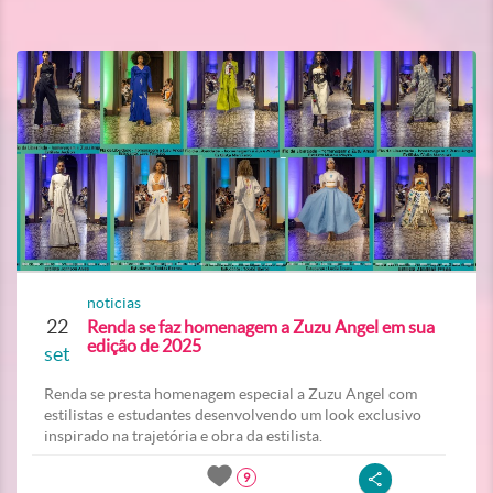
noticias
22
Renda se faz homenagem a Zuzu Angel em sua
edição de 2025
set
Renda se presta homenagem especial a Zuzu Angel com
estilistas e estudantes desenvolvendo um look exclusivo
inspirado na trajetória e obra da estilista.
9