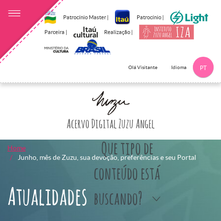
Patrocínio Master |
Patrocínio |
Parceira |
Realização |
Idioma
Olá Visitante
PT
Clique aqui p
Acervo Digital Zuzu Angel
Que tipo de
Home
Junho, mês de Zuzu, sua devoção, preferências e seu Portal
conteúdo está
Atualidades
buscando?