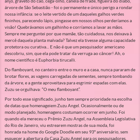
anjo, graveto do cão, cega-olho, canela de frade, figueira do diabo,
árvore de São Sebastião - foi o permanente e único perigo a rondar
nossa infância: se o leite vertido de um daqueles galhos verdes
fininhos, parecendo lápis, pingasse em nossos olhos perderíamos a
visão! Quebrávamos um galhinho e corríamos a lavar as mãos.
Sempre me perguntei por que mamãe, tão cuidadosa, nos deixava à
mercê daquela planta malvada? Talvez ela tivesse alguma capacidade
protetora ou curativa... E não é que um pesquisador americano
descobriu, sim, que ela pode tratar da verruga ao câncer! Ah, o
nome científico é Euphorbia tirucalli.
Do flamboyant, no canteiro entre o muro e a casa, nunca pararam de
brotar flores, as vagens carregadas de sementes, sempre tombando
da árvore, e a gente aproveitava para esgrimir espadas com elas.
Zuzu se orgulhava: “O meu flamboyant”.
Por todo esse significado, junho tem sempre prioridade na escolha
de datas que homenageiem Zuzu Angel. Ocasionalmente ou de
modo planejado, homenagens costumam ocorrer em junho. Foi
quando ela mereceu o Prêmio Zuzu Angel, na Assembleia Legislativa
do Rio de Janeiro, viu estrearem mostras de sua moda, foi
honrada na home do Google Doodle em seu 93º aniversário, sem
esquecer a abertura da Casa Zuzu Angel para os pesquisadores,