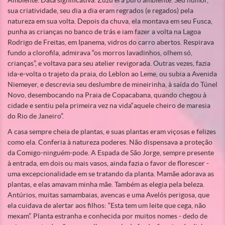
Ambiente. Data significativa. Zuzu era puro ambiente. Seu humor,
sua criatividade, seu dia a dia eram regrados (e regados) pela
natureza em sua volta. Depois da chuva, ela montava em seu Fusca,
punha as crianças no banco de trás e iam fazer a volta na Lagoa
Rodrigo de Freitas, em Ipanema, vidros do carro abertos. Respirava
fundo a clorofila, admirava “os morros lavadinhos, olhem só,
crianças”, e voltava para seu atelier revigorada. Outras vezes, fazia
ida-e-volta o trajeto da praia, do Leblon ao Leme, ou subia a Avenida
Niemeyer, e descrevia seu deslumbre de mineirinha, à saída do Túnel
Novo, desembocando na Praia de Copacabana, quando chegou à
cidade e sentiu pela primeira vez na vida“aquele cheiro de maresia
do Rio de Janeiro”.
A casa sempre cheia de plantas, e suas plantas eram viçosas e felizes
como ela. Conferia à natureza poderes. Não dispensava a proteção
da Comigo-ninguém-pode. A Espada de São Jorge, sempre presente
à entrada, em dois ou mais vasos, ainda fazia o favor de florescer -
uma excepcionalidade em se tratando da planta. Mamãe adorava as
plantas, e elas amavam minha mãe. Também as elegia pela beleza.
Antúrios, muitas samambaias, avencas e uma Avelós perigosa, que
ela cuidava de alertar aos filhos: “Esta tem um leite que cega, não
mexam”. Planta estranha e conhecida por muitos nomes - dedo de