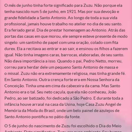
O mês de junho tinha forte significado para Zuzu. Não porque ela
tenha nascido
num 5 de junho, em 1921. Mas por sua devoção e
grande fidelidade a Santo Antonio. Ao longo de toda a sua vida
profissional, jamais houve trabalho no atelier no dia de seu santo.
Era feriado geral. Dia de prestar homenagem ao Antonio. Atrás das
portas das casas em que morou, ele sempre esteve presente de modo
singelo: um santinho de papel com uma oração, colado com fita
durex. Ela a recitava ao entrar e ao sair, e ensinou os filhos a fazerem
igual. Não tinha imagens caras, barrocas, elaboradas, de seu santo.
Não dava importância a isso. Quando o pai, Pedro Netto, morreu,
correu para herdar dele um pequeno Santo Antonio de massa e
o missal. Zuzu não era extremamente religiosa, mas tinha grande fé.
Em Santo Antonio. Outra crença forte era em Nossa Senhora da
Conceição. Tinha uma em cima da cabeceira da cama. Mas Santo
Antonio era o tal. Seu neto caçula, que ela não conheceu, João
Pedro, ao ser batizado, foi dedicado a São Pedro. E durante toda a
infância houve arraial na casa da Usina, hoje Casa Zuzu Angel de
Memória da Moda do Brasil, onde um belo painel de azulejos de
Santo Antonio pontifica no pátio da fonte.
O 5 de junho do nascimento de Zuzu foi escolhido o Dia do Meio