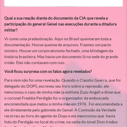
Qual a sua reação diante do documento da CIA que revela a
participação do general Geisel nas execuções durante a ditadura
militar?
Vi como uma predestinação. Aqui no Brasil queimaram toda a
documentação. Houve queima de arquivos. Fizemos um pacto
sinistro. Houve um corporativismo fechado, uma blindagem da
história brasileira. Mas havia um documento lá na sede do grande
irmão. Eles não contavam com isso.
Você ficou surpresa com os fatos agora revelados?
Para mim não foi uma revelação. Quando o Claúdio Guerra, que foi
delegado do DOPS, escreveu seu livro sobre a repressão, ele
mencionou o caso de minha mãe (a estilista Zuzu Angel) e disse que
o coronel Freddie Perdigão foi o organizador da emboscada
encomendada que matou a minha mãe em 1976. Foi encomendada a
ele diretamente pelo gabinete do Geisel. A Comissão da Verdade
recorreu ao livro do agente do Dops e ele mencionou que havia
foto do Perdigão no local do crime, na saída do túnel Dois Irmãos