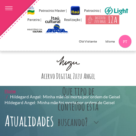
Patrocínio Master |
Patrocínio |
Parceira |
Realização |
Idioma
Olá Visitante
PT
Clique aqui p
Acervo Digital Zuzu Angel
Que tipo de
Home
Hildegard Angel: Minha mãe foi morta por ordem de Geisel
Hildegard Angel: Minha mãe foi morta por ordem de Geisel
conteúdo está
Atualidades
buscando?