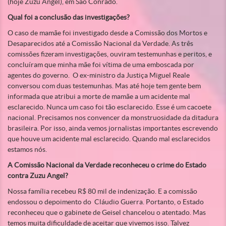
(hoje Zuzu Angel), em São Conrado.
Qual foi a conclusão das investigações?
O caso de mamãe foi investigado desde a Comissão dos Mortos e
Desaparecidos até a Comissão Nacional da Verdade. As três
comissões fizeram investigações, ouviram testemunhas e peritos, e
concluíram que minha mãe foi vítima de uma emboscada por
agentes do governo. O ex-ministro da Justiça Miguel Reale
conversou com duas testemunhas. Mas até hoje tem gente bem
informada que atribui a morte de mamãe a um acidente mal
esclarecido. Nunca um caso foi tão esclarecido. Esse é um cacoete
nacional. Precisamos nos convencer da monstruosidade da ditadura
brasileira. Por isso, ainda vemos jornalistas importantes escrevendo
que houve um acidente mal esclarecido. Quando mal esclarecidos
estamos nós.
A Comissão Nacional da Verdade reconheceu o crime do Estado
contra Zuzu Angel?
Nossa família recebeu R$ 80 mil de indenização. E a comissão
endossou o depoimento do Cláudio Guerra. Portanto, o Estado
reconheceu que o gabinete de Geisel chancelou o atentado. Mas
temos muita dificuldade de aceitar que vivemos isso. Talvez