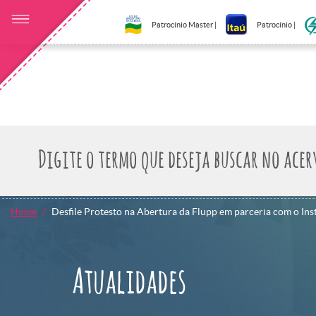
Patrocínio Master |
Patrocínio |
Home
Desfile Protesto na Abertura da Flupp em parceria com o Ins
Atualidades