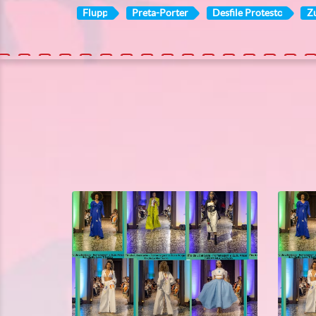
Flupp
Preta-Porter
Desfile Protesto
Z