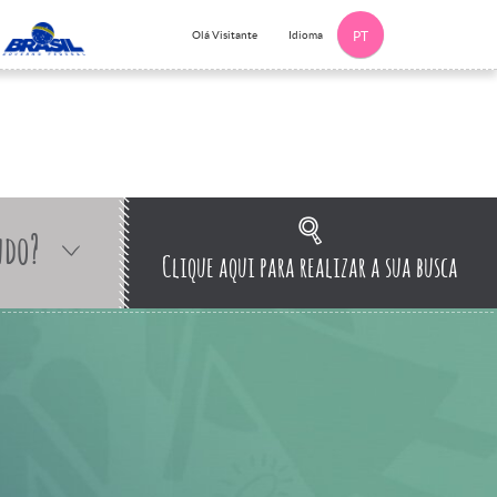
Idioma
Olá Visitante
PT
ndo?
Clique aqui para realizar a sua busca