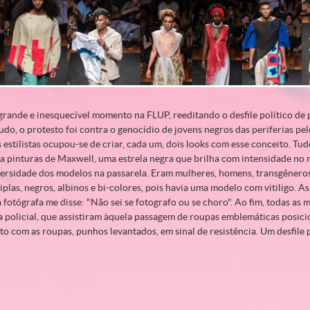
grande e inesquecível momento na FLUP, reeditando o desfile político de 
udo, o protesto foi contra o genocídio de jovens negros das periferias pe
s estilistas ocupou-se de criar, cada um, dois looks com esse conceito. 
ba pinturas de Maxwell, uma estrela negra que brilha com intensidade no
iversidade dos modelos na passarela. Eram mulheres, homens, transgênero
las, negros, albinos e bi-colores, pois havia uma modelo com vitiligo. 
 fotógrafa me disse: "Não sei se fotografo ou se choro". Ao fim, todas as m
a policial, que assistiram àquela passagem de roupas emblemáticas posic
nto com as roupas, punhos levantados, em sinal de resistência. Um desfile 