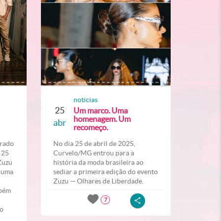
noticias
25
Um marco. Uma
homenagem. Um
abr
recomeço.
erado
No dia 25 de abril de 2025,
 25
Curvelo/MG entrou para a
“Zuzu
história da moda brasileira ao
” uma
sediar a primeira edição do evento
Zuzu — Olhares de Liberdade.
mbém
7
do