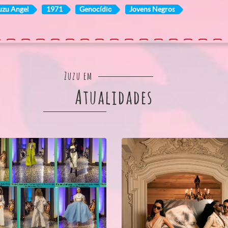
uzu Angel
1971
Genocídio
Jovens Negros
Zuzu em
Atualidades