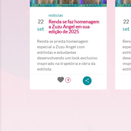
noticias
22
22
Renda se faz homenagem
a Zuzu Angel em sua
set
set
edição de 2025
Renda se presta homenagem
Rend
especial a Zuzu Angel com
espe
estilistas e estudantes
esti
desenvolvendo um look exclusivo
dese
inspirado na trajetória e obra da
insp
estilista.
estil
9