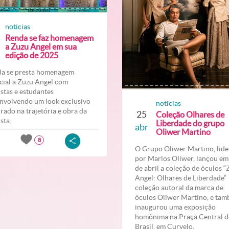
noticias
Renda se faz homenagem
a Zuzu Angel em sua
edição de 2025
a se presta homenagem
cial a Zuzu Angel com
listas e estudantes
nvolvendo um look exclusivo
noticias
irado na trajetória e obra da
25
Coleção Olhares de
ista.
Liberdade do grupo
abr
Oliwer Martino
8
O Grupo Oliwer Martino, lid
por Marlos Oliwer, lançou em
de abril a coleção de óculos 
Angel: Olhares de Liberdade
coleção autoral da marca de
óculos Oliwer Martino, e ta
inaugurou uma exposição
homônima na Praça Central 
Brasil, em Curvelo.