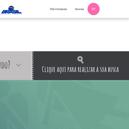
Idioma
Olá Visitante
PT
ndo?
Clique aqui para realizar a sua busca