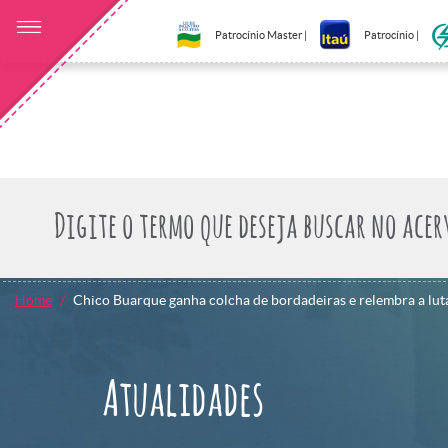
Patrocínio Master |
Patrocínio |
Home
Chico Buarque ganha colcha de bordadeiras e relembra a luta
Atualidades