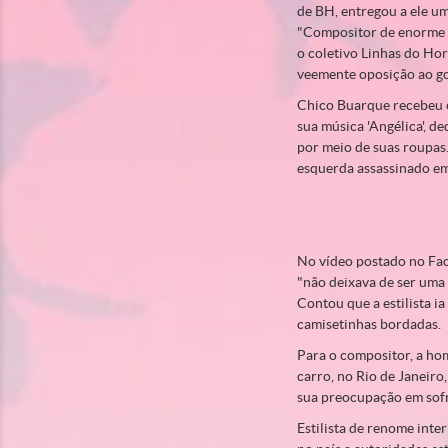
de BH, entregou a ele um
"Compositor de enorme t
o coletivo Linhas do Ho
veemente oposição ao gol
Chico Buarque recebeu o 
sua música 'Angélica', de
por meio de suas roupas.
esquerda assassinado em
No vídeo postado no Fac
"não deixava de ser uma 
Contou que a estilista i
camisetinhas bordadas.
Para o compositor, a ho
carro, no Rio de Janeiro
sua preocupação em sof
Estilista de renome inte