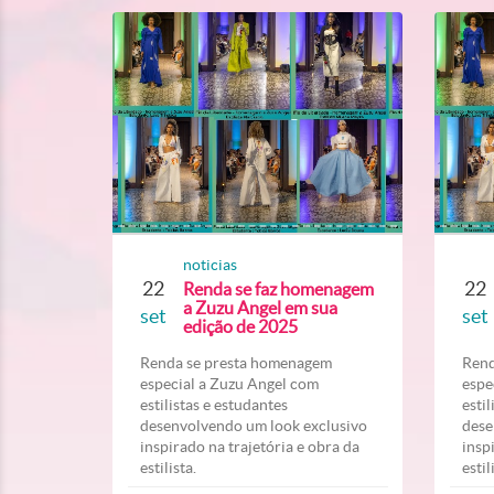
noticias
22
22
Renda se faz homenagem
a Zuzu Angel em sua
set
set
edição de 2025
Renda se presta homenagem
Rend
especial a Zuzu Angel com
espe
estilistas e estudantes
esti
desenvolvendo um look exclusivo
dese
inspirado na trajetória e obra da
insp
estilista.
estil