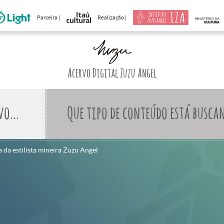
Parceira |
Realização |
Acervo Digital Zuzu Angel
Que tipo de conteúdo está busca
 da estilista mineira Zuzu Angel