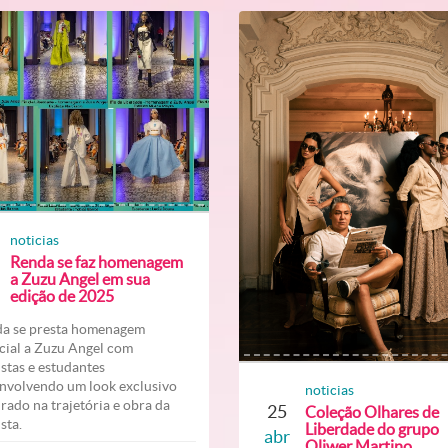
noticias
Renda se faz homenagem
a Zuzu Angel em sua
edição de 2025
a se presta homenagem
cial a Zuzu Angel com
listas e estudantes
nvolvendo um look exclusivo
noticias
irado na trajetória e obra da
25
Coleção Olhares de
ista.
Liberdade do grupo
abr
Oliwer Martino