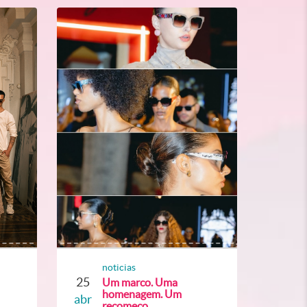
noticias
25
Um marco. Uma
homenagem. Um
abr
recomeço.