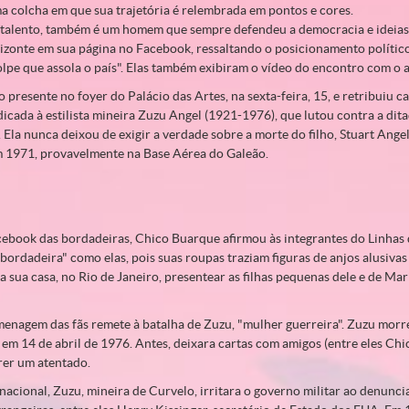
a colcha em que sua trajetória é relembrada em pontos e cores.
alento, também é um homem que sempre defendeu a democracia e ideias 
rizonte em sua página no Facebook, ressaltando o posicionamento polític
pe que assola o país". Elas também exibiram o vídeo do encontro com o ar
presente no foyer do Palácio das Artes, na sexta-feira, 15, e retribuiu 
dicada à estilista mineira Zuzu Angel (1921-1976), que lutou contra a dita
 Ela nunca deixou de exigir a verdade sobre a morte do filho, Stuart Angel
 1971, provavelmente na Base Aérea do Galeão.
ebook das bordadeiras, Chico Buarque afirmou às integrantes do Linhas
bordadeira" como elas, pois suas roupas traziam figuras de anjos alusivas 
a a sua casa, no Rio de Janeiro, presentear as filhas pequenas dele e de Ma
menagem das fãs remete à batalha de Zuzu, "mulher guerreira". Zuzu mor
, em 14 de abril de 1976. Antes, deixara cartas com amigos (entre eles Ch
rer um atentado.
rnacional, Zuzu, mineira de Curvelo, irritara o governo militar ao denunci