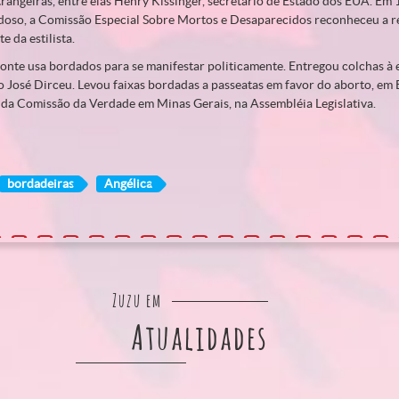
trangeiras, entre elas Henry Kissinger, secretário de Estado dos EUA. Em
oso, a Comissão Especial Sobre Mortos e Desaparecidos reconheceu a r
e da estilista.
onte usa bordados para se manifestar politicamente. Entregou colchas à 
o José Dirceu. Levou faixas bordadas a passeatas em favor do aborto, em 
 da Comissão da Verdade em Minas Gerais, na Assembléia Legislativa.
bordadeiras
Angélica
Zuzu em
Atualidades