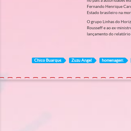
no país a autoridades es
Fernando Henrique Card
Estado brasileiro na mort
O grupo Linhas do Horiz
Rousseff e ao ex-ministr
lançamento do relatório
Chico Buarque
Zuzu Angel
homenagem