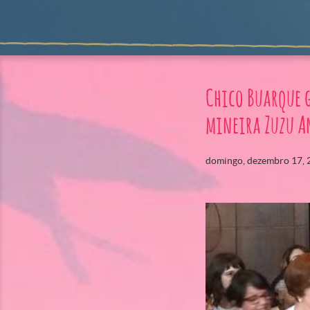
Chico Buarque g
mineira Zuzu A
domingo, dezembro 17, 