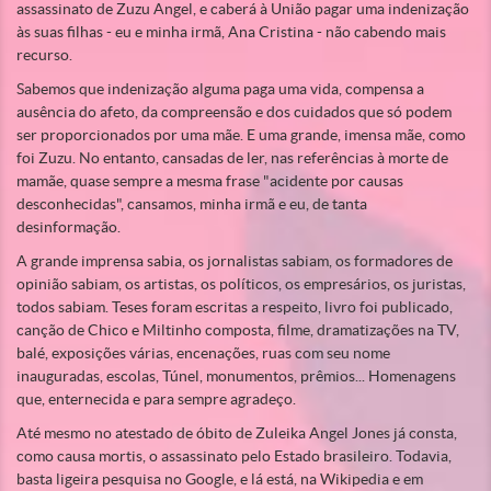
assassinato de Zuzu Angel, e caberá à União pagar uma indenização
às suas filhas - eu e minha irmã, Ana Cristina - não cabendo mais
recurso.
Sabemos que indenização alguma paga uma vida, compensa a
ausência do afeto, da compreensão e dos cuidados que só podem
ser proporcionados por uma mãe. E uma grande, imensa mãe, como
foi Zuzu. No entanto, cansadas de ler, nas referências à morte de
mamãe, quase sempre a mesma frase "acidente por causas
desconhecidas", cansamos, minha irmã e eu, de tanta
desinformação.
A grande imprensa sabia, os jornalistas sabiam, os formadores de
opinião sabiam, os artistas, os políticos, os empresários, os juristas,
todos sabiam. Teses foram escritas a respeito, livro foi publicado,
canção de Chico e Miltinho composta, filme, dramatizações na TV,
balé, exposições várias, encenações, ruas com seu nome
inauguradas, escolas, Túnel, monumentos, prêmios... Homenagens
que, enternecida e para sempre agradeço.
Até mesmo no atestado de óbito de Zuleika Angel Jones já consta,
como causa mortis, o assassinato pelo Estado brasileiro. Todavia,
basta ligeira pesquisa no Google, e lá está, na Wikipedia e em