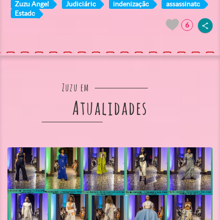
Zuzu Angel
Judiciário
indenização
assassinato
Estado
6
Zuzu em
Atualidades