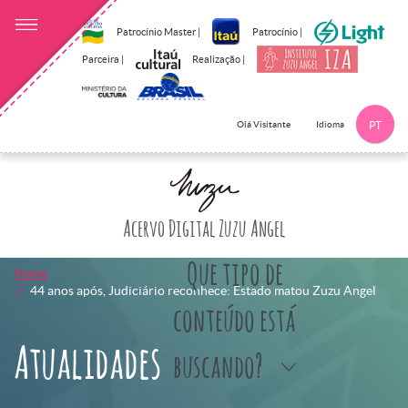
Patrocínio Master |
Patrocínio |
Parceira |
Realização |
Idioma
Olá Visitante
PT
Clique aqui p
Acervo Digital Zuzu Angel
Que tipo de
Home
44 anos após, Judiciário reconhece: Estado matou Zuzu Angel
conteúdo está
Atualidades
buscando?