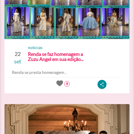
noticias
22
Renda se faz homenagem a
Zuzu Angel em sua edição...
set
Renda se presta homenagem...
8