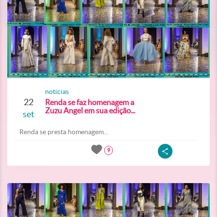
noticias
22
Renda se faz homenagem a
Zuzu Angel em sua edição...
set
Renda se presta homenagem...
9