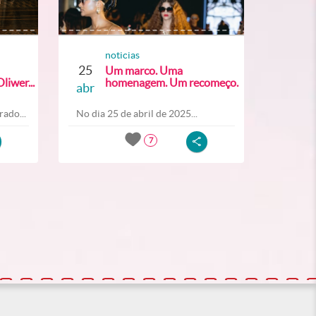
noticias
25
Um marco. Uma
liwer...
homenagem. Um recomeço.
abr
ado...
No dia 25 de abril de 2025...
7