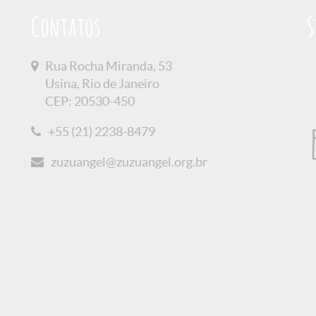
Contatos
S
Rua Rocha Miranda, 53
Usina, Rio de Janeiro
CEP: 20530-450
+55 (21) 2238-8479
zuzuangel@zuzuangel.org.br
 Privacidade
Créditos