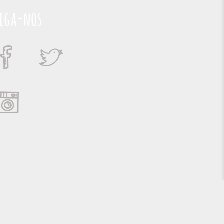
iga-nos
Suporte e Hospedagem: MSC Solucões em TI