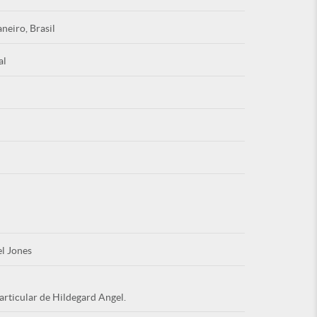
aneiro, Brasil
al
Esqu
É NOVO PO
l Jones
articular de Hildegard Angel.