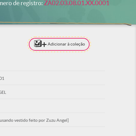
ero de registro:
ZA02.03.08.01.XX.0001
Adicionar à coleção
[PARA ADI
COLEÇÃO 
ESTAR LO
01
ACE
GEL
usando vestido feito por Zuzu Angel]