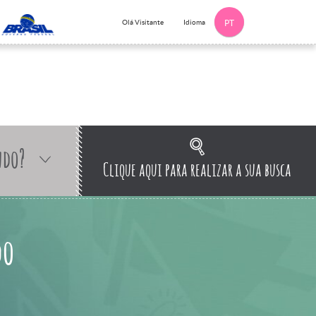
Idioma
Olá Visitante
PT
ndo?
Clique aqui para realizar a sua busca
do