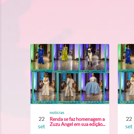
noticias
22
22
Renda se faz homenagem a
Zuzu Angel em sua edição...
set
set