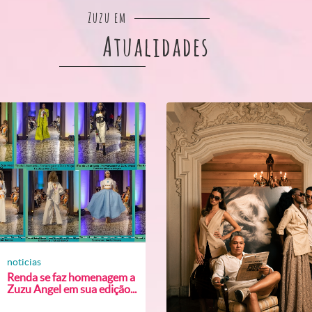
Zuzu em
Atualidades
noticias
Renda se faz homenagem a
Zuzu Angel em sua edição...