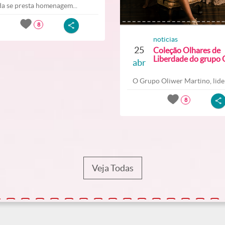
a se presta homenagem...
8
noticias
25
Coleção Olhares de
Liberdade do grupo O
abr
O Grupo Oliwer Martino, lider
8
Veja Todas