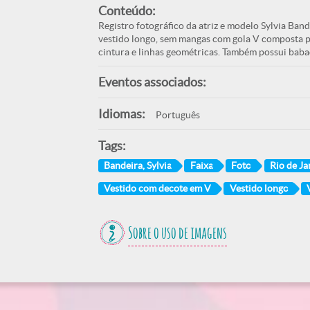
Conteúdo:
Registro fotográfico da atriz e modelo Sylvia Ba
vestido longo, sem mangas com gola V composta po
cintura e linhas geométricas. Também possui baba
Eventos associados:
Idiomas:
Português
Tags:
Bandeira, Sylvia
Faixa
Foto
Rio de Ja
Vestido com decote em V
Vestido longo
Sobre o uso de imagens