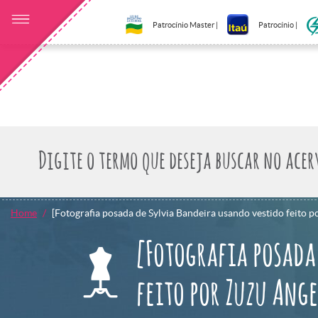
Patrocínio Master |
Patrocínio |
Home
[Fotografia posada de Sylvia Bandeira usando vestido feito p
[Fotografia posada
feito por Zuzu Ange