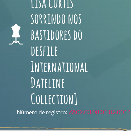
Lisa Curtis
sorrindo nos
bastidores do
desfile
International
Dateline
Collection]
Número de registro:
ZA02.03.08.01.02.0014