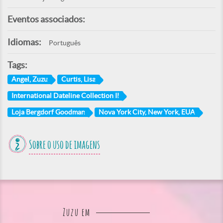
Eventos associados:
Idiomas:
Português
Tags:
Angel, Zuzu
Curtis, Lisa
International Dateline Collection II
Loja Bergdorf Goodman
Nova York City, New York, EUA
Sobre o uso de imagens
Zuzu em