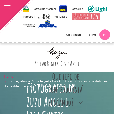
Patrocínio Master |
Patrocínio |
Parceira |
Realização |
Idioma
Olá Visitante
PT
Clique aqui p
Acervo Digital Zuzu Angel
Que tipo de
Home
[Fotografia de Zuzu Angel e Lisa Curtis sorrindo nos bastidores
[Fotografia de
do desfile International Dateline Collection]
conteúdo está
Zuzu Angel e
buscando?