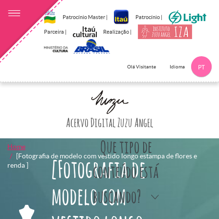
Patrocínio Master |
Patrocínio |
Parceira |
Realização |
Idioma
Olá Visitante
PT
Clique aqui p
Acervo Digital Zuzu Angel
Que tipo de
Home
[Fotografia de modelo com vestido longo estampa de flores e
[Fotografia de
renda ]
conteúdo está
modelo com
buscando?