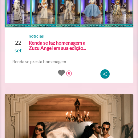
noticias
22
Renda se faz homenagem a
Zuzu Angel em sua edição...
set
Renda se presta homenagem...
8