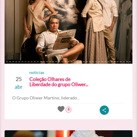
noticias
25
Coleção Olhares de
Liberdade do grupo Oliwer...
abr
O Grupo Oliwer Martino, liderado...
8