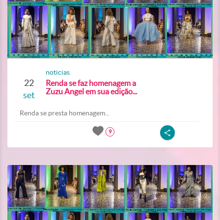
noticias
22
Renda se faz homenagem a
Zuzu Angel em sua edição...
set
Renda se presta homenagem...
9