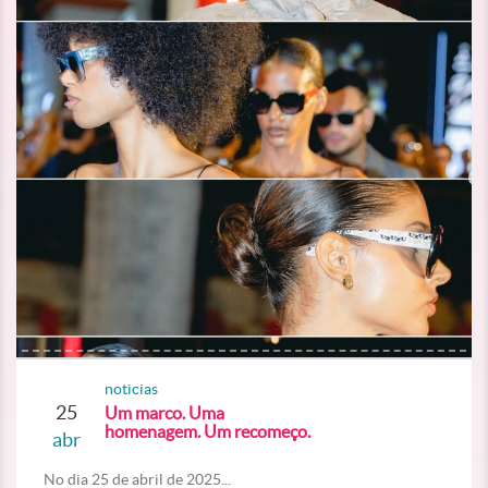
noticias
25
Um marco. Uma
homenagem. Um recomeço.
abr
No dia 25 de abril de 2025...