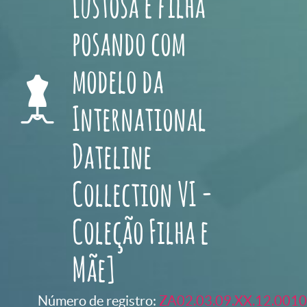
Lustosa e filha
posando com
modelo da
International
Dateline
Collection VI -
Coleção Filha e
Mãe]
Número de registro:
ZA02.03.09.XX.12.0010