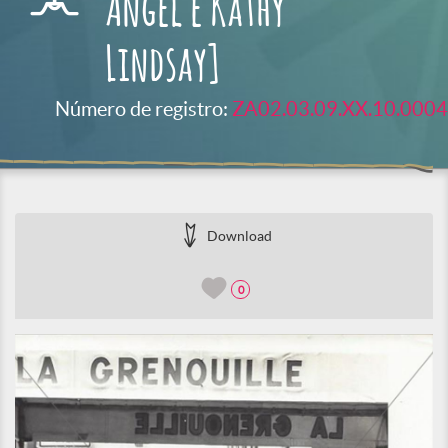
Angel e Kathy
Lindsay]
Número de registro:
ZA02.03.09.XX.10.0004
Download
0