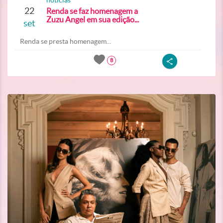
noticias
22
Renda se faz homenagem a
Zuzu Angel em sua edição...
set
Renda se presta homenagem...
8