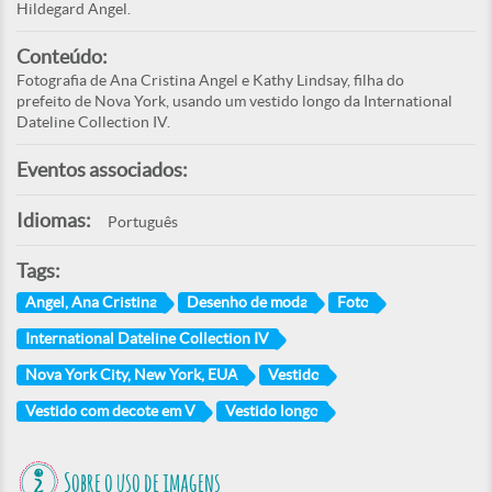
Hildegard Angel.
Conteúdo:
Fotografia de Ana Cristina Angel e Kathy Lindsay, filha do
prefeito de Nova York, usando um vestido longo da International
Dateline Collection IV.
Eventos associados:
Idiomas:
Português
Tags:
Angel, Ana Cristina
Desenho de moda
Foto
International Dateline Collection IV
Nova York City, New York, EUA
Vestido
Vestido com decote em V
Vestido longo
Sobre o uso de imagens